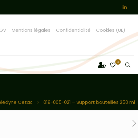
GV
Mentions légales
Confidentialité
Cookies (UE)
0
eledyne Cetac
018-005-021 – Support bouteilles 250 ml