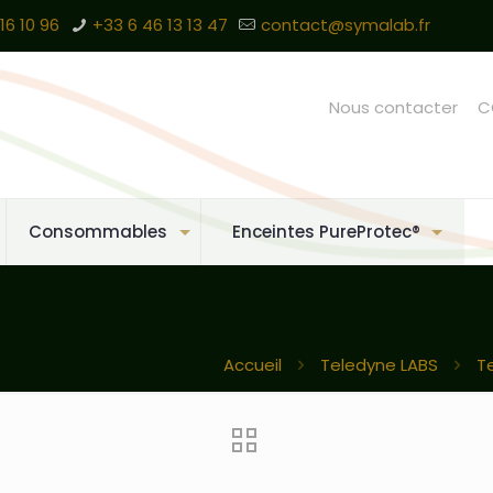
16 10 96
+33 6 46 13 13 47
contact@symalab.fr
Nous contacter
C
Consommables
Enceintes PureProtec®
Accueil
Teledyne LABS
T