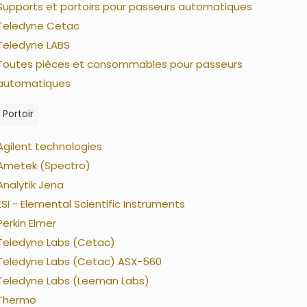
Supports et portoirs pour passeurs automatiques
Teledyne Cetac
Teledyne LABS
Toutes pièces et consommables pour passeurs
automatiques
Portoir
Agilent technologies
Ametek (Spectro)
Analytik Jena
ESI - Elemental Scientific Instruments
Perkin Elmer
Teledyne Labs (Cetac)
Teledyne Labs (Cetac) ASX-560
Teledyne Labs (Leeman Labs)
Thermo