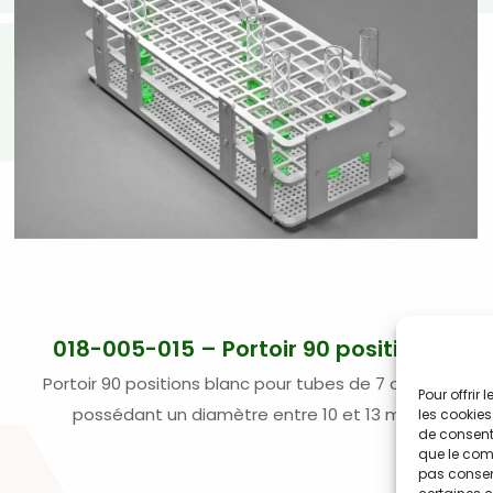
018-005-015 – Portoir 90 positions
Portoir 90 positions blanc pour tubes de 7 ou 8 ml
Pour offrir
possédant un diamètre entre 10 et 13 mm
les cookies
de consenti
que le comp
pas consent