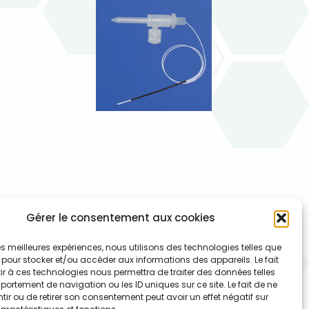
003-001-097 – Nébuliseur CFlow C100
Gérer le consentement aux cookies
désolvateur
 les meilleures expériences, nous utilisons des technologies telles que
 pour stocker et/ou accéder aux informations des appareils. Le fait
Nébuliseur micro-concentrique C-flow en PFA C100 – 115
r à ces technologies nous permettra de traiter des données telles
µl/min ± 17 µl/min avec aiguille de prélèvement DE 3,2
ortement de navigation ou les ID uniques sur ce site. Le fait de ne
ir ou de retirer son consentement peut avoir un effet négatif sur
mm pour passeur CETAC ASX 110/112 et ligne de