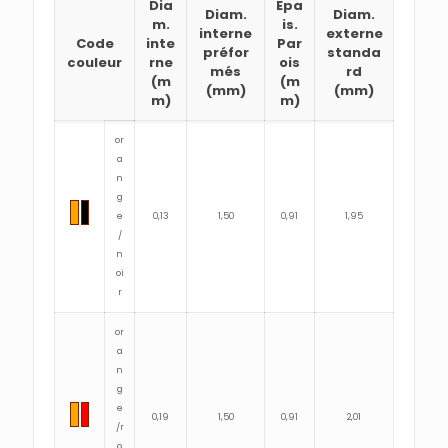
Dia
Epa
Diam.
Diam.
m.
is.
interne
externe
Code
inte
Par
préfor
standa
couleur
rne
ois
més
rd
(m
(m
(mm)
(mm)
m)
m)
or
a
n
g
e
0,13
1,50
0,91
1,95
/
n
oi
r
or
a
n
g
e
0,19
1,50
0,91
2,01
/r
o