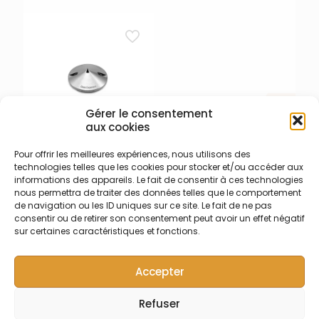
prélèvement DE 3,2 mm
pour passeur CETAC ASX
110/112 et ligne de
prélèvement de 750 mm. –
Testé à 110°C pour CETAC
Aridus, ESI Apex ou Nu
Instruments DSN-100
Gérer le consentement
aux cookies
Pour offrir les meilleures expériences, nous utilisons des
003-006-158 – Cône
technologies telles que les cookies pour stocker et/ou accéder aux
écrêteur Nickel sans insert
informations des appareils. Le fait de consentir à ces technologies
Cône écrêteur (skimmer)
nous permettra de traiter des données telles que le comportement
en Nickel Thermo iCAP Q /
de navigation ou les ID uniques sur ce site. Le fait de ne pas
RQ / TQ pour Matrice
consentir ou de retirer son consentement peut avoir un effet négatif
Chargée – Insert non
sur certaines caractéristiques et fonctions.
nécessaire (Équivalence
003-006-123 + 003-006-124
Accepter
= 1311870 + 1318480)
Refuser
© Symalab | Tous droits réservés | 2013 - 2026