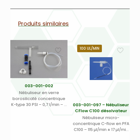
Produits similaires
100 UL/MIN
003-001-002
Nébuliseur en verre
borosilicaté concentrique
K-type 30 PSI – 0,7 l/min – 3
003-001-097 – Nébuliseur
ml/min avec connexion
CFlow C100 désolvateur
rapide échantillon (CRE) et
Nébuliseur micro-
connexion rapide argon
concentrique C-flow en PFA
type 1 (CRA 1) (1)
C100 – 115 µl/min ± 17 µl/min
avec aiguille de