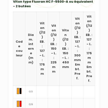
Viton type Fluoran HC F-5500-A ou équivalent
- 2 butées
Vit
Vit
on
Vit
on
Vit
(/12
on
(/12
on
Vito
)
(/12
)
Dia
(/12
n
EB. :
)
EB. :
m.
)
(/12
127
Cod
EB.
127
int
EB. :
)
-
L.
e
:
-
L.
ern
150
EB. :
:
cou
127
:
e
-
L.
150
175
leur
-
L.
300
(m
:
-
L. :
m
:
mm
m)
225
450
m
175
Em
m
mm
Em
m
bt.
m
bt.
m
Pre
Pre
f.
f.
0,13
0,19