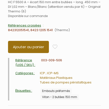
HC F 5500 A – écart 150 mm entre butées – long. 450 mm –
DI 1,02 mm – Blanc/Blanc (attention vendu par 6) – Original
Thermo (6)
Disponible sur commande
Références croisées
842312051541, 8423 1205 1541
Thermo
Ajouter au panier
Référence
003-009-506
(UGS / SKU) :
Catégories :
ICP ; ICP-MS
Matériaux Plastiques
Tubes de pompes péristaltiques
Étiquettes :
Embouts préformés
Viton - 2 butées 150 mm