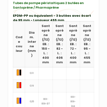
Tubes de pompe péristaltiques 2 butées en
Santoprène / Pharmaprène
EPDM-PP ou équivalent - 3 butées avec écart
de 95 mm - Longueur 455 mm
Sant
Sant
Sant
Sant
oprè
oprè
oprè
oprè
Dia
ne
ne
ne
ne
Cod
m.
(/12)
(/12)
(/12)
(/12)
e
inter
EB. :
EB. :
EB. :
EB. :
cou
ne
150
-
82
-
72
-
95
-
leur
(mm
L. :
L. :
L. :
L. :
)
400
406
400
455
mm
mm
mm
mm
0,13
0,19
003-
003-
0,25
009-
009-217
244