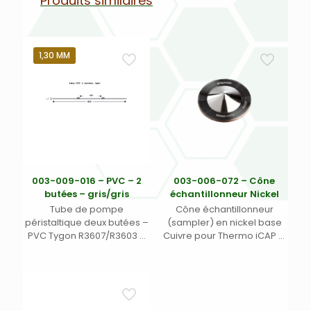
Produits similaires
1,30 MM
003-009-016 – PVC – 2
003-006-072 – Cône
butées – gris/gris
échantillonneur Nickel
Tube de pompe
Cône échantillonneur
péristaltique deux butées –
(sampler) en nickel base
PVC Tygon R3607/R3603 –
Cuivre pour Thermo iCAP Q
Ecart. 152 mm entre butées
et Série X – Certifié selon
– DI 1,30 mm – gris/gris
l’ASTM en Ni 200 (Nickel
massique non plaqué)