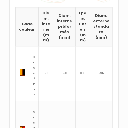
Dia
Epa
Diam.
Diam.
m.
is.
interne
externe
Code
inte
Par
préfor
standa
couleur
rne
ois
més
rd
(m
(m
(mm)
(mm)
m)
m)
or
a
n
g
e
0,13
1,50
0,91
1,95
/
n
oi
r
or
a
n
g