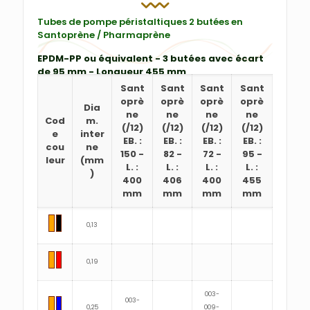
Tubes de pompe péristaltiques 2 butées en
Santoprène / Pharmaprène
EPDM-PP ou équivalent - 3 butées avec écart
de 95 mm - Longueur 455 mm
Sant
Sant
Sant
Sant
oprè
oprè
oprè
oprè
Dia
ne
ne
ne
ne
Cod
m.
(/12)
(/12)
(/12)
(/12)
e
inter
EB. :
EB. :
EB. :
EB. :
cou
ne
150
-
82
-
72
-
95
-
leur
(mm
L. :
L. :
L. :
L. :
)
400
406
400
455
mm
mm
mm
mm
0,13
0,19
003-
003-
0,25
009-