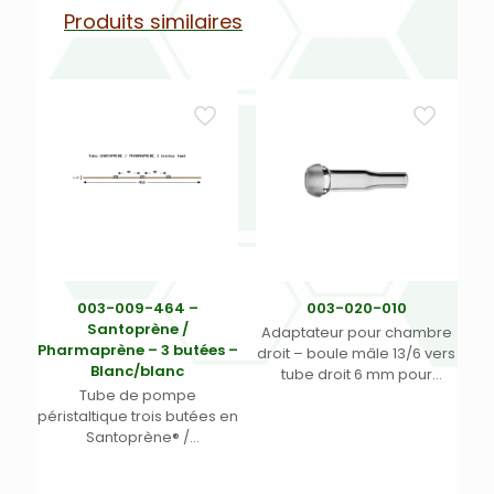
Produits similaires
003-009-464 –
003-020-010
Santoprène /
Adaptateur pour chambre
Pharmaprène – 3 butées –
droit – boule mâle 13/6 vers
Blanc/blanc
tube droit 6 mm pour
Tube de pompe
Thermo iCAP 6000/7000
péristaltique trois butées en
série radial (1)
Santoprène® /
Pharmaprène® –
Écartement 95 mm entre