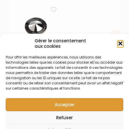
butées – Diamètre interne
1,02 mm Blanc/Blanc/Blanc
– Longueur 455 mm
Gérer le consentement
aux cookies
Pour offrir les meilleures expériences, nous utilisons des
003-006-072 – Cône
technologies telles que les cookies pour stocker et/ou accéder aux
échantillonneur Nickel
informations des appareils. Le fait de consentir à ces technologies
Cône échantillonneur
nous permettra de traiter des données telles que le comportement
(sampler) en nickel base
de navigation ou les ID uniques sur ce site. Le fait de ne pas
Cuivre pour Thermo iCAP Q
consentir ou de retirer son consentement peut avoir un effet négatif
et Série X – Certifié selon
sur certaines caractéristiques et fonctions.
l’ASTM en Ni 200 (Nickel
massique non plaqué)
Accepter
Refuser
© Symalab | Tous droits réservés | 2013 - 2026