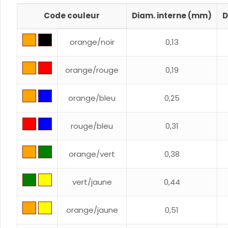
Code couleur
Diam. interne (mm)
D
orange/noir
0,13
orange/rouge
0,19
orange/bleu
0,25
rouge/bleu
0,31
orange/vert
0,38
vert/jaune
0,44
orange/jaune
0,51