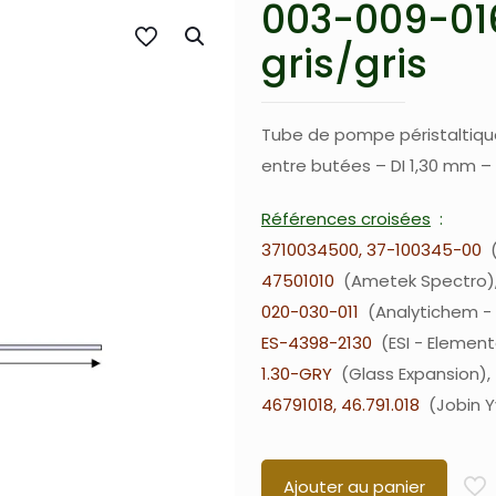
003-009-016
gris/gris
Tube de pompe péristaltiqu
entre butées – DI 1,30 mm – 
Références croisées
3710034500, 37-100345-00
47501010
Ametek Spectro
020-030-011
Analytichem -
ES-4398-2130
ESI - Element
1.30-GRY
Glass Expansion
46791018, 46.791.018
Jobin Y
Ajouter au panier