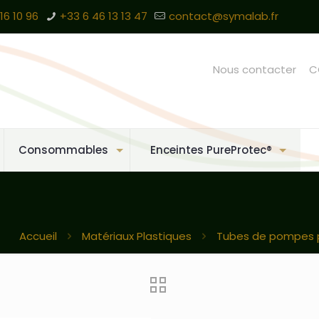
16 10 96
+33 6 46 13 13 47
contact@symalab.fr
Nous contacter
C
Consommables
Enceintes PureProtec®
Accueil
Matériaux Plastiques
Tubes de pompes p