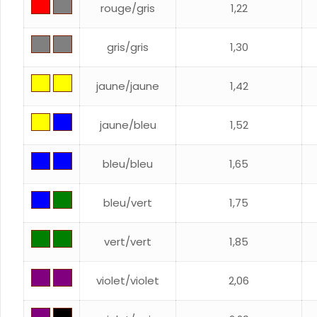
rouge/gris
1,22
gris/gris
1,30
jaune/jaune
1,42
jaune/bleu
1,52
bleu/bleu
1,65
bleu/vert
1,75
vert/vert
1,85
violet/violet
2,06