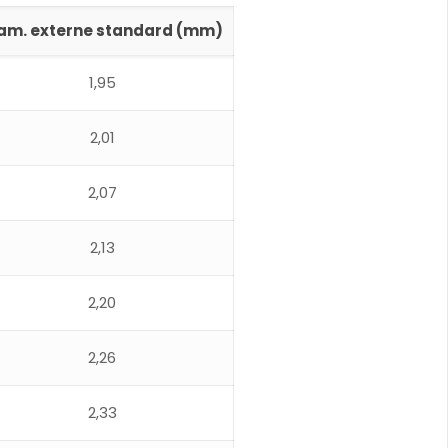
am. externe standard (mm)
1,95
2,01
2,07
2,13
2,20
2,26
2,33