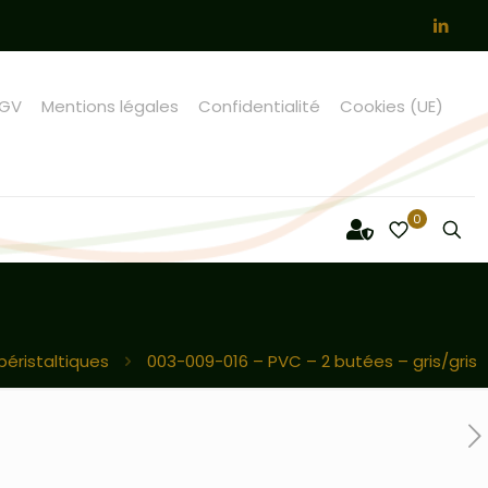
GV
Mentions légales
Confidentialité
Cookies (UE)
0
éristaltiques
003-009-016 – PVC – 2 butées – gris/gris