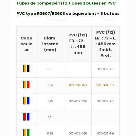
Tubes de pompe péristaltiques 3 butées en PVC
PVC type R3607/R3603 ou équivalent - 3 butées
PVC
(/12)
PVC
(/12)
Code
Diam.
EB. : 72
-
L.
EB. : 72
-
coule
interne
: 455 mm
L. : 455
ur
(mm)
Embt.
mm
Pref.
0,13
003-009-138
0,19
003-009-028
003-009-139
0,25
003-009-029
003-009-140
0,31
0,38
003-009-030
003-009-141