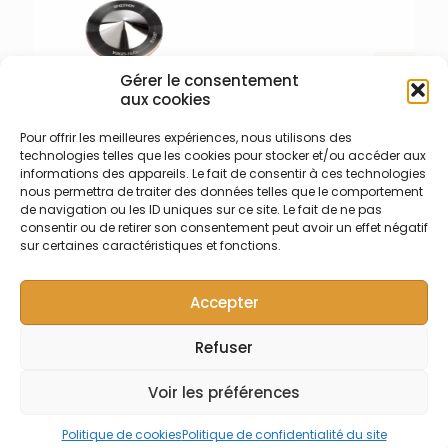
Testé à 110°C pour CETAC
Aridus, ESI Apex ou Nu
Instruments DSN-100
Gérer le consentement
aux cookies
Pour offrir les meilleures expériences, nous utilisons des
003-006-072 – Cône
technologies telles que les cookies pour stocker et/ou accéder aux
échantillonneur Nickel
informations des appareils. Le fait de consentir à ces technologies
Cône échantillonneur
nous permettra de traiter des données telles que le comportement
(sampler) en nickel base
de navigation ou les ID uniques sur ce site. Le fait de ne pas
Cuivre pour Thermo iCAP Q
consentir ou de retirer son consentement peut avoir un effet négatif
et Série X – Certifié selon
sur certaines caractéristiques et fonctions.
l’ASTM en Ni 200 (Nickel
massique non plaqué)
Accepter
Refuser
© Symalab | Tous droits réservés | 2013 - 2026
Voir les préférences
Politique de cookies
Politique de confidentialité du site