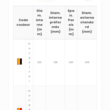
Dia
Epa
Diam.
Diam.
m.
is.
interne
externe
Code
inte
Par
préfor
standa
couleur
rne
ois
més
rd
(m
(m
(mm)
(mm)
m)
m)
or
a
n
g
e
0,13
1,50
0,91
1,95
/
n
oi
r
or
a
n
g
e