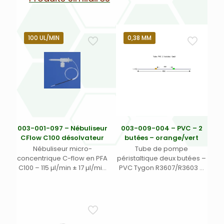
100 UL/MIN
0,38 MM
003-001-097 – Nébuliseur
003-009-004 – PVC – 2
CFlow C100 désolvateur
butées – orange/vert
Nébuliseur micro-
Tube de pompe
concentrique C-flow en PFA
péristaltique deux butées –
C100 – 115 µl/min ± 17 µl/min
PVC Tygon R3607/R3603 –
avec aiguille de
Ecart. 152 mm entre butées
prélèvement DE 3,2 mm
– Long. 455 mm – DI 0,38
pour passeur CETAC ASX
mm – orange/vert
110/112 et ligne de
prélèvement de 750 mm. –