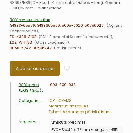
R3607/R3603 – Ecart. 72 mm entre butées – long. 455mm
– DI 1,02 mm – blanc/blanc
Références croisées
G1833-65569, G183365569, 5005-0020, 50050020
Agilent
Technologies
ES-4398-3102
ESI - Elemental Scientific Instruments
1.02-WHT3B
Glass Expansion
B050-6742, B0506742
Perkin Elmer
Ajouter au panier
Référence
003-009-038
(UGS / SKU) :
Catégories :
ICP ; ICP-MS
Matériaux Plastiques
Tubes de pompes péristaltiques
Étiquettes :
Embouts préformés
PVC - 3 butées 72 mm - Longueur 455