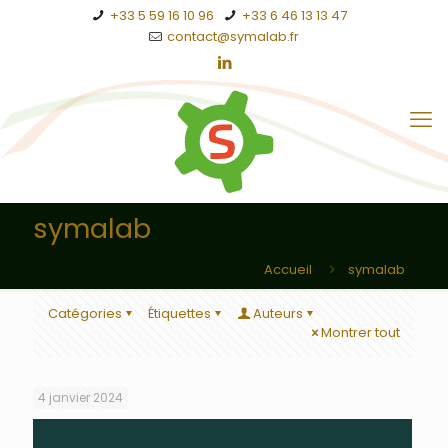
+33 5 59 16 10 96
+33 6 46 13 13 47
contact@symalab.fr
symalab
Accueil
symalab
Catégories
Étiquettes
Auteurs
Montrer tout
4 janvier 2024