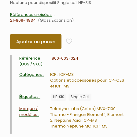
Neptune pour dispositif Single cell HE-SIS
Références croisées
21-809-4834
Glass Expansion
Ajouter au panier
Référence
800-003-024
(UGS / SKU) :
Catégories :
ICP ; ICP-MS
Options et accessoires pour ICP-OES
et ICP-MS
Étiquettes :
HE-SIS
Single Cell
Marque /
Teledyne Labs (Cetac) MVX-7100
modèles :
Thermo - Finnigan Element 1, Element
2, Neptune Axial ICP-MS
Thermo Neptune MC-ICP-MS