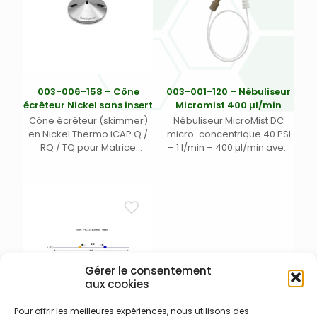
003-006-158 – Cône
003-001-120 – Nébuliseur
écrêteur Nickel sans insert
Micromist 400 µl/min
Cône écrêteur (skimmer)
Nébuliseur MicroMist DC
en Nickel Thermo iCAP Q /
micro-concentrique 40 PSI
RQ / TQ pour Matrice
– 1 l/min – 400 µl/min avec
Chargée – Insert non
connecteur gaz DC 13/31
nécessaire (Équivalence
pour Thermo iCAP et Agilent
003-006-123 + 003-006-124
5X00 et connecteur Unifit DI
= 1311870 + 1318480)
0,50 mm x DE 1/16 x Long. 700
mm.
Gérer le consentement
aux cookies
Pour offrir les meilleures expériences, nous utilisons des