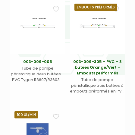
EMBOUTS PRÉFORMÉS
003-009-005
003-009-305 – PVC – 3
butées Orange/Vert –
Tube de pompe
Embouts préformés
péristaltique deux butées –
PVC Tygon R3607/R3603 –
Tube de pompe
Ecart. 152 mm entre butées
péristaltique trois butées à
– Long. 455 mm – DI 0,44
embouts préformés en PVC
mm – vert/jaune (12)
Tygon R3607/R3603 – Ecart.
95 mm entre butées – DI
0,38 mm
orange/vert/orange –
100 UL/MIN
Long. 455 mm