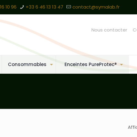
16 10 96
+33 6 46 13 13 47
contact@symalab.fr
Nous contacter
C
Consommables
Enceintes PureProtec®
Affi