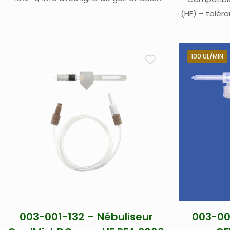
capillaires (100 µl/min et 400 µl/min) (1)
(HF) – tolér
pour 0,6 l
venturi com
livré avec 80
100 UL/MIN
003-001-132 – Nébuliseur
003-00