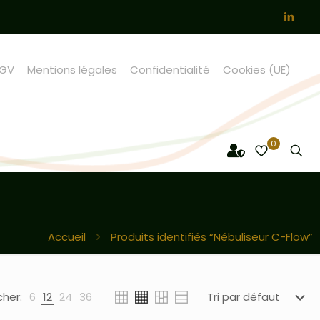
GV
Mentions légales
Confidentialité
Cookies (UE)
0
Accueil
Produits identifiés “Nébuliseur C-Flow”
cher:
6
12
24
36