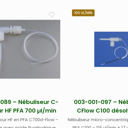
100 UL/MIN
089 – Nébuliseur C-
003-001-097 – Néb
r HF PFA 700 µl/min
CFlow C100 désol
pour HF en PFA C700d-Flow –
Nébuliseur micro-concentri
 avec acide fluorhydrique
PFA C100 – 115 µl/min ± 17