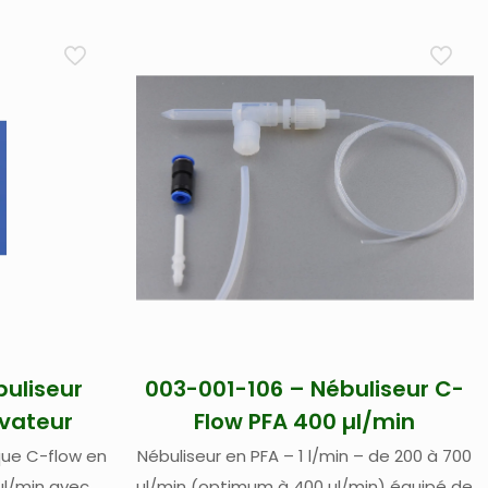
uliseur
003-001-106 – Nébuliseur C-
vateur
Flow PFA 400 µl/min
que C-flow en
Nébuliseur en PFA – 1 l/min – de 200 à 700
 µl/min avec
µl/min (optimum à 400 µl/min) équipé de