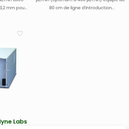
 3,2 mm pour
80 cm de ligne d’introduction
 et ligne de
d’échantillon (003-017-028) et kit ligne
Testé à 110°C
de gaz (003-017-047)
Apex ou Nu
100
dyne Labs