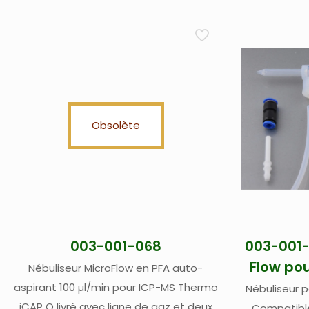
Obsolète
003-001-068
003-001-
Flow pou
Nébuliseur MicroFlow en PFA auto-
aspirant 100 µl/min pour ICP-MS Thermo
Nébuliseur 
iCAP Q livré avec ligne de gaz et deux
Compatible