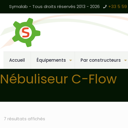
Symalab - Tous droits réservés 2013 - 2026
+33 5 59 
Accueil
Équipements
Par constructeurs
Nébuliseur C-Flow
7 résultats affichés