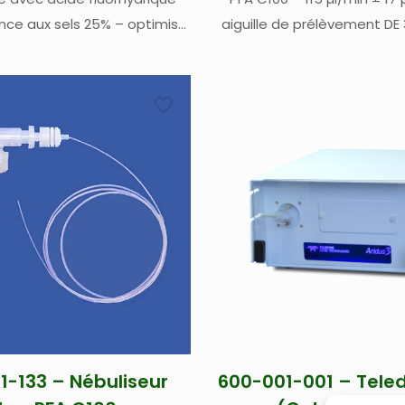
ance aux sels 25% – optimisé
aiguille de prélèvement DE
/min ; Aspiration par effet
passeur CETAC ASX 110/112
prise entre 0,7 -1,2 ml/min
prélèvement de 750 mm. – 
 cm de ligne échantillon sans
pour CETAC Aridus, ESI 
volume mort.
Instruments DSN-
1-133 – Nébuliseur
600-001-001 – Tele