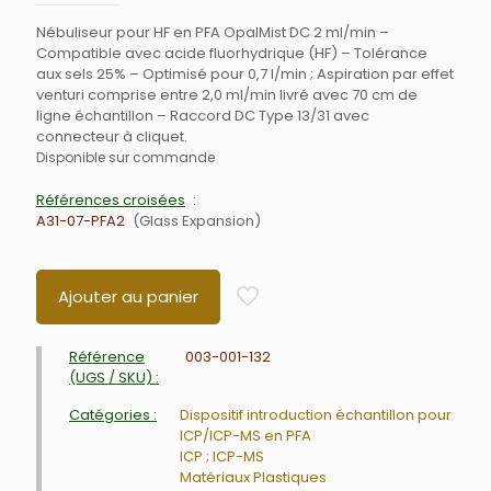
Nébuliseur pour HF en PFA OpalMist DC 2 ml/min –
Compatible avec acide fluorhydrique (HF) – Tolérance
aux sels 25% – Optimisé pour 0,7 l/min ; Aspiration par effet
venturi comprise entre 2,0 ml/min livré avec 70 cm de
ligne échantillon – Raccord DC Type 13/31 avec
connecteur à cliquet.
Disponible sur commande
Références croisées
A31-07-PFA2
Glass Expansion
Ajouter au panier
Référence
003-001-132
(UGS / SKU) :
Catégories :
Dispositif introduction échantillon pour
ICP/ICP-MS en PFA
ICP ; ICP-MS
Matériaux Plastiques