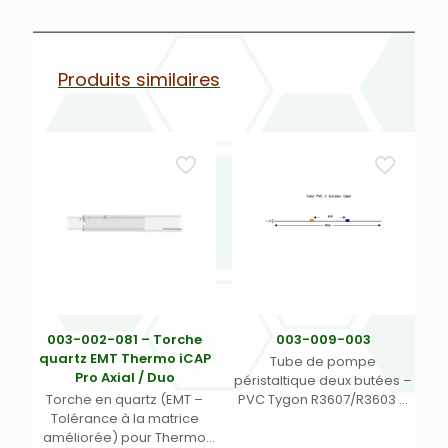
Produits similaires
003-002-081 – Torche
003-009-003
quartz EMT Thermo iCAP
Tube de pompe
Pro Axial / Duo
péristaltique deux butées –
Torche en quartz (EMT –
PVC Tygon R3607/R3603 –
Tolérance à la matrice
Ecart. 152 mm entre butées
améliorée) pour Thermo
– DI 0,25 mm – orange/bleu