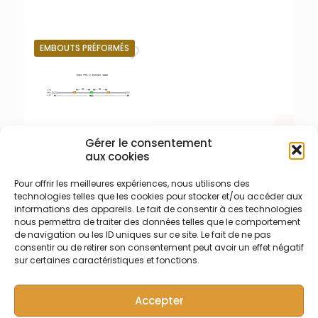
iCAP Pro Axial / Duo
(12)
EMBOUTS PRÉFORMÉS
Gérer le consentement
aux cookies
003-009-305 – PVC – 3
Pour offrir les meilleures expériences, nous utilisons des
butées Orange/Vert –
technologies telles que les cookies pour stocker et/ou accéder aux
Embouts préformés
informations des appareils. Le fait de consentir à ces technologies
Tube de pompe
nous permettra de traiter des données telles que le comportement
péristaltique trois butées à
de navigation ou les ID uniques sur ce site. Le fait de ne pas
embouts préformés en PVC
consentir ou de retirer son consentement peut avoir un effet négatif
Tygon R3607/R3603 – Ecart.
sur certaines caractéristiques et fonctions.
95 mm entre butées – DI
0,38 mm
Accepter
orange/vert/orange –
Long. 455 mm