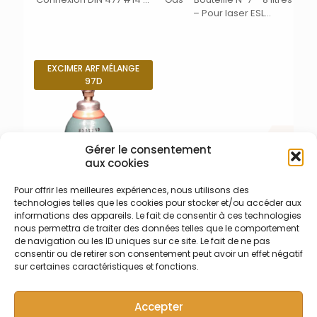
1000 litres – Pour source
– Pour laser ESL
laser MLase pour ablation
ImageGeo193 – Inclut
laser Iridia 300, 500 ou 1000
transport depuis le
Hz Teledyne Photon
fabricant (Europe – UK) –
Machines – Inclut transport
Pour source laser Coherent
EXCIMER ARF MÉLANGE
depuis le fabricant (Europe
– Date limite d’utilisation
97D
– UK) et taxes de douanes
maximum 5 ans.
– Date limite d’utilisation
maximum 5 ans.
Gérer le consentement
aux cookies
Pour offrir les meilleures expériences, nous utilisons des
1050-001-002 – Mélange
technologies telles que les cookies pour stocker et/ou accéder aux
Excimer ArF Nova Gas ATL
informations des appareils. Le fait de consentir à ces technologies
Gaz pré-mélangé ArF Nova
nous permettra de traiter des données telles que le comportement
Gas – Bouteille N°7 – 8 litres
de navigation ou les ID uniques sur ce site. Le fait de ne pas
– pour source laser ATL –
consentir ou de retirer son consentement peut avoir un effet négatif
Pour Analyte Excimer G2,
sur certaines caractéristiques et fonctions.
G2+, Excite, Excite+
Teledyne Photon Machine –
Accepter
Inclut transport depuis le