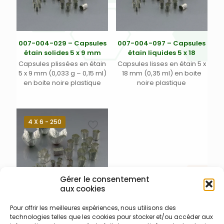
007-004-029 – Capsules
007-004-097 – Capsules
étain solides 5 x 9 mm
étain liquides 5 x 18
Capsules plissées en étain
Capsules lisses en étain 5 x
5 x 9 mm (0,033 g – 0,15 ml)
18 mm (0,35 ml) en boite
en boite noire plastique
noire plastique
4 X 6 - 250
Gérer le consentement
aux cookies
Pour offrir les meilleures expériences, nous utilisons des
007-004-018 – Capsules
technologies telles que les cookies pour stocker et/ou accéder aux
étain solides 4 x 6