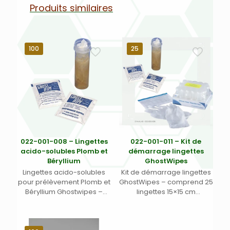
Produits similaires
100
25
022-001-008 – Lingettes
022-001-011 – Kit de
acido-solubles Plomb et
démarrage lingettes
Béryllium
GhostWipes
Lingettes acido-solubles
Kit de démarrage lingettes
pour prélèvement Plomb et
GhostWipes – comprend 25
Béryllium Ghostwipes –
lingettes 15×15 cm
Dimensions 15 x 15 cm (5,9″ x
humidifiées à l’eau distillée
5,9″) ensachées
pour analyse de plomb et
individuellement et
béryllium, 25 tubes