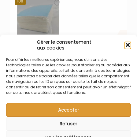
humidifiée à l’eau distillée
UltimateCup™ 50 ml (max.
100
68 ml) en PP avec
bouchons transparents –
Pré-nettoyés et
conditionnés sous
atmosphère protectrice –
livré avec certificat
d’analyse, 1 paire de gant et
Gérer le consentement
1 gabarit 300 x 300 mm en
aux cookies
PVC 2 mm réutilisable
022-001-007 – Lingettes
Pour offrir les meilleures expériences, nous utilisons des
acido-solubles sèches
technologies telles que les cookies pour stocker et/ou accéder aux
Plomb et Béryllium
informations des appareils. Le fait de consentir à ces technologies
Lingettes de prélèvement
nous permettra de traiter des données telles que le comportement
Ghostwipes sèches pour
de navigation ou les ID uniques sur ce site. Le fait de ne pas
Plomb et Béryllium 10 x 10 cm
consentir ou de retirer son consentement peut avoir un effet négatif
(4″ x 4″) ensachées
sur certaines caractéristiques et fonctions.
individuellement
Accepter
Refuser
© Symalab | Tous droits réservés | 2013 - 2026