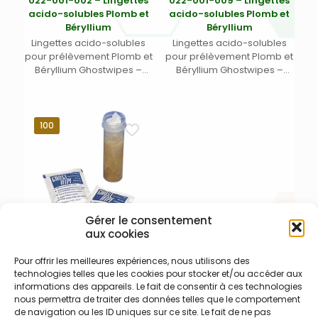
022-001-002 – Lingettes
022-001-009 – Lingettes
acido-solubles Plomb et
acido-solubles Plomb et
Béryllium
Béryllium
Lingettes acido-solubles
Lingettes acido-solubles
pour prélèvement Plomb et
pour prélèvement Plomb et
Béryllium Ghostwipes –
Béryllium Ghostwipes –
Dimensions 15 x 15 cm (5,9″ x
Dimensions 15 x 15 cm (5,9″ x
5,9″) ensachées
5,9″) ensachées
individuellement et
individuellement et
humidifiée à l’eau distillée
humidifiée à l’eau distillée
100
Gérer le consentement
aux cookies
022-001-008 – Lingettes
Pour offrir les meilleures expériences, nous utilisons des
acido-solubles Plomb et
technologies telles que les cookies pour stocker et/ou accéder aux
Béryllium
informations des appareils. Le fait de consentir à ces technologies
Lingettes acido-solubles
nous permettra de traiter des données telles que le comportement
pour prélèvement Plomb et
de navigation ou les ID uniques sur ce site. Le fait de ne pas