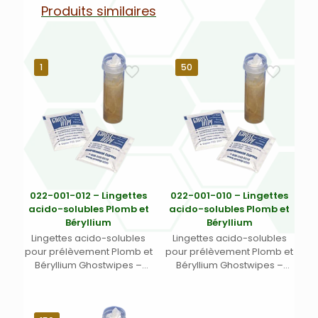
Produits similaires
1
50
022-001-012 – Lingettes
022-001-010 – Lingettes
acido-solubles Plomb et
acido-solubles Plomb et
Béryllium
Béryllium
Lingettes acido-solubles
Lingettes acido-solubles
pour prélèvement Plomb et
pour prélèvement Plomb et
Béryllium Ghostwipes –
Béryllium Ghostwipes –
Dimensions 15 x 15 cm (5,9″ x
Dimensions 15 x 15 cm (5,9″ x
5,9″) ensachées
5,9″) ensachées
individuellement et
individuellement et