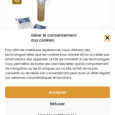
humidifiée à l’eau distillée
humidifiée à l’eau distillée
150
Gérer le consentement
aux cookies
022-001-009 – Lingettes
Pour offrir les meilleures expériences, nous utilisons des
acido-solubles Plomb et
technologies telles que les cookies pour stocker et/ou accéder aux
Béryllium
informations des appareils. Le fait de consentir à ces technologies
Lingettes acido-solubles
nous permettra de traiter des données telles que le comportement
pour prélèvement Plomb et
de navigation ou les ID uniques sur ce site. Le fait de ne pas
Béryllium Ghostwipes –
consentir ou de retirer son consentement peut avoir un effet négatif
Dimensions 15 x 15 cm (5,9″ x
sur certaines caractéristiques et fonctions.
5,9″) ensachées
individuellement et
Accepter
humidifiée à l’eau distillée
Refuser
© Symalab | Tous droits réservés | 2013 - 2026