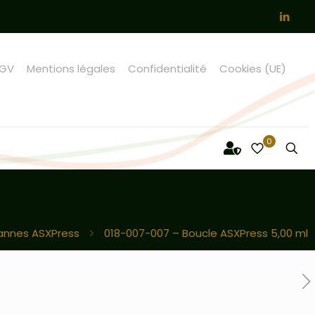
GV
Mentions légales
Confidentialité
Cookies (UE)
0
nnes ASXPress
018-007-007 – Boucle ASXPress 5,00 ml