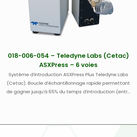
018-006-054 – Teledyne Labs (Cetac)
ASXPress – 6 voies
Système d’introduction ASXPress Plus Teledyne Labs
(Cetac). Boucle d’échantillonnage rapide permettant
de gagner jusqu’à 65% du temps d’introduction (entre
35 – 50% de temps gagnés en conditions normales) –
Compatible tout passeur automatique ASX-260, ASX-
280, ASX-520, ASX-560, XLR-860 (1)