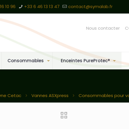
16 10 96
+33 6 46 13 13 47
contact@symalab.fr
Nous contacter
C
Consommables
Enceintes PureProtec®
yne Cetac
Vannes ASXpress
Consommables pour va