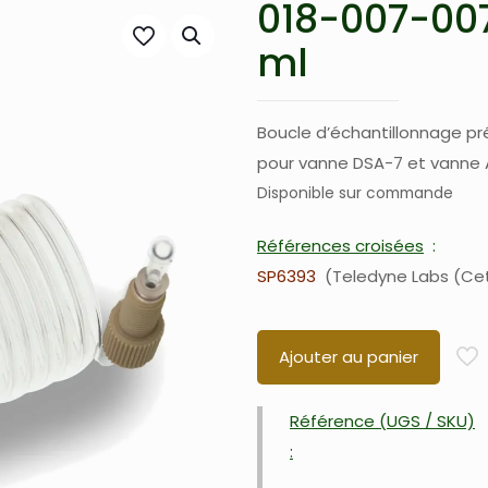
018-007-007
ml
Boucle d’échantillonnage pr
pour vanne DSA-7 et vanne 
Disponible sur commande
Références croisées
SP6393
Teledyne Labs (Ce
Ajouter au panier
Référence (UGS / SKU)
: