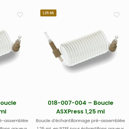
1,25 ML
Boucle
018-007-004 – Boucle
 ml
ASXPress 1,25 ml
pré-assemblée
Boucle d’échantillonnage pré-assemblée
illons aqueux
1,25 mL en PTFE pour échantillons aqueux