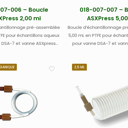
07-006 – Boucle
018-007-007 – 
XPress 2,00 ml
ASXPress 5,00
antillonnage pré-assemblée
Boucle d’échantillonnage 
TFE pour échantillons aqueux
5,00 mL en PTFE pour échant
 DSA-7 et vanne ASXpress
pour vanne DSA-7 et van
edyne Labs (Cetac)
Teledyne Labs (Ce
RGANIQUE
2,5 ML