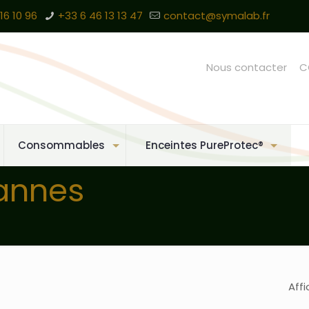
16 10 96
+33 6 46 13 13 47
contact@symalab.fr
Nous contacter
C
Consommables
Enceintes PureProtec®
annes
Affi