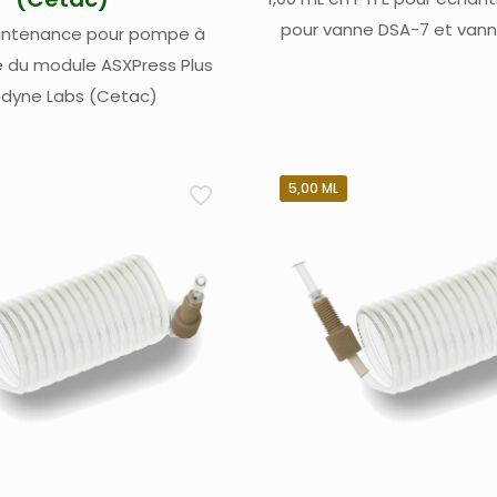
pour vanne DSA-7 et van
aintenance pour pompe à
Teledyne Labs (Ce
du module ASXPress Plus
edyne Labs (Cetac)
5,00 ML