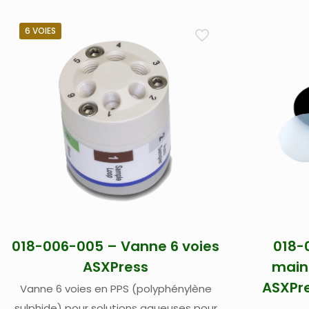
6 VOIES
018-006-005 – Vanne 6 voies
018-
ASXPress
main
ASXPre
Vanne 6 voies en PPS (polyphénylène
sulphide) pour solutions aqueuses pour