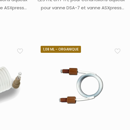
ne ASXpress
pour vanne DSA-7 et vanne ASXpress
tac)
Teledyne Labs (Cetac)
1,08 ML - ORGANIQUE