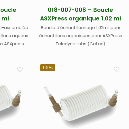
Boucle
018-007-008 – Boucle
 ml
ASXPress organique 1,02 ml
pré-assemblée
Boucle d’échantillonnage 1,02mL pour
illons aqueux
échantillons organiques pour ASXPress
ne ASXpress
Teledyne Labs (Cetac)
tac)
3,5 ML