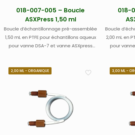
018-007-005 – Boucle
018-0
ASXPress 1,50 ml
AS
Boucle d’échantillonnage pré-assemblée
Boucle d’éch
1,50 mL en PTFE pour échantillons aqueux
2,00 mL en P
pour vanne DSA-7 et vanne ASXpress
pour vanne
Teledyne Labs (Cetac)
Tel
2,00 ML - ORGANIQUE
3,00 ML - O