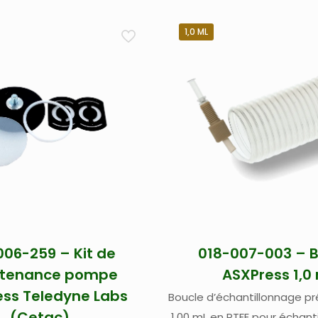
1,0 ML
006-259 – Kit de
018-007-003 – 
tenance pompe
ASXPress 1,0
ss Teledyne Labs
Boucle d’échantillonnage 
(Cetac)
1,00 mL en PTFE pour échant