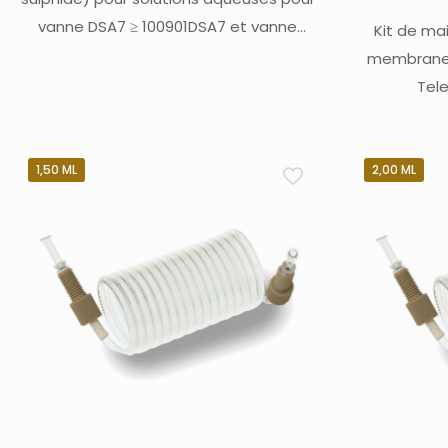
vanne DSA7 ≥ 100901DSA7 et vanne
Kit de m
ASXpress Teledyne Labs (Cetac)
membrane 
Tel
1,50 ML
2,00 ML