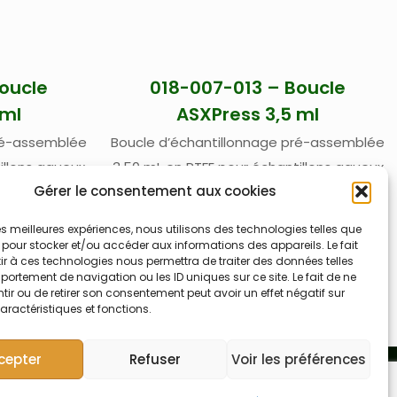
oucle
018-007-013 – Boucle
 ml
ASXPress 3,5 ml
pré-assemblée
Boucle d’échantillonnage pré-assemblée
illons aqueux
3,50 mL en PTFE pour échantillons aqueux
Gérer le consentement aux cookies
ne ASXpress
pour vanne DSA-7 et vanne ASXpress
tac)
Teledyne Labs (Cetac)
 les meilleures expériences, nous utilisons des technologies telles que
 pour stocker et/ou accéder aux informations des appareils. Le fait
r à ces technologies nous permettra de traiter des données telles
ortement de navigation ou les ID uniques sur ce site. Le fait de ne
ir ou de retirer son consentement peut avoir un effet négatif sur
aractéristiques et fonctions.
cepter
Refuser
Voir les préférences