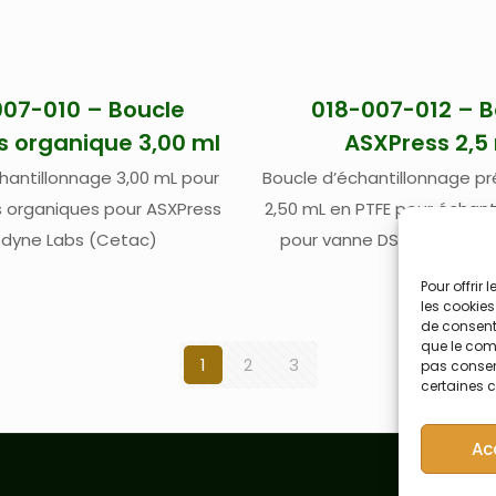
007-010 – Boucle
018-007-012 – B
s organique 3,00 ml
ASXPress 2,5
hantillonnage 3,00 mL pour
Boucle d’échantillonnage 
s organiques pour ASXPress
2,50 mL en PTFE pour échant
edyne Labs (Cetac)
pour vanne DSA-7 et van
Teledyne Labs (Ce
Pour offrir
les cookies
de consenti
que le comp
1
2
3
pas consent
certaines c
Ac