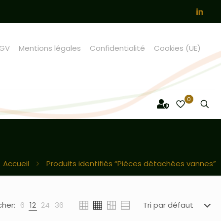
GV
Mentions légales
Confidentialité
Cookies (UE)
0
Accueil
Produits identifiés “Pièces détachées vannes”
cher:
6
12
24
36