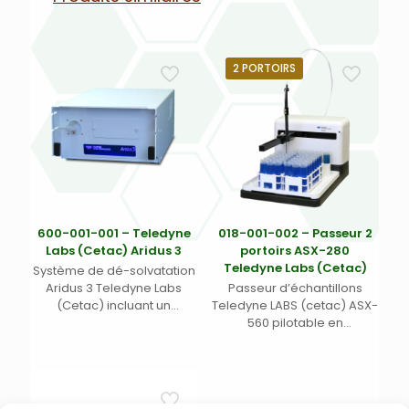
2 PORTOIRS
600-001-001 – Teledyne
018-001-002 – Passeur 2
Labs (Cetac) Aridus 3
portoirs ASX-280
Teledyne Labs (Cetac)
Système de dé-solvatation
Aridus 3 Teledyne Labs
Passeur d’échantillons
(Cetac) incluant un
Teledyne LABS (cetac) ASX-
nébuliseur en PFA et un kit
560 pilotable en
d’interfaçage pour ICP-MS
coordonnées X-Y-Z ;
Dimensions (L x p x h mm)
355 x 550 x 620 – 2 ports
séries – 1 port USB – 100-