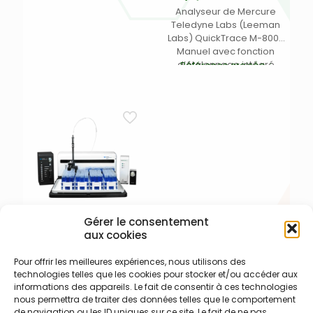
(Cetac) – Comprend :
Analyseur de Mercure
Aiguille d’échantillonnage
Teledyne Labs (Leeman
en fibre de carbon de DI
Labs) QuickTrace M-8000
0,5mm, Aiguille échantillon
Manuel avec fonction
en Inox avec embout avec
d’étalonnage intégré
Référence croisée
grille filtrante, tubes de
15-8000-000
Teledyne
pompe péristaltique
équivalent PharMed et
tubes équivalent Viton (1
tube à un canal de 3,2mm,
2 tubes à un canal de
2,0mm, 1 tube à 2 canaux de
3,0mm, de chaque), tube
en superthane à DI 1/8″ de
longueur 7,2m, 3 palettes
agitatrices, 4 raccords
cannelés Kynar (1)
Gérer le consentement
aux cookies
Teledyne Labs (Cetac)
SDX-HPLD – Diluteur,
Pour offrir les meilleures expériences, nous utilisons des
préparateur en ligne
technologies telles que les cookies pour stocker et/ou accéder aux
(Online)
informations des appareils. Le fait de consentir à ces technologies
Diluteur en ligne (Online)
nous permettra de traiter des données telles que le comportement
SDX
Teledyne Labs
HPLD
de navigation ou les ID uniques sur ce site. Le fait de ne pas