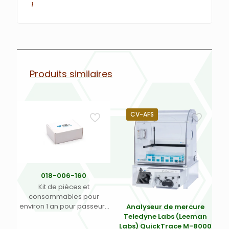
1
Produits similaires
CV-AFS
018-006-160
Kit de pièces et
consommables pour
environ 1 an pour passeurs
Analyseur de mercure
automatiques OIL-7400,
Teledyne Labs (Leeman
OIL-7600 Teledyne Labs
Labs) QuickTrace M-8000