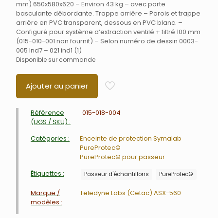
mm) 650x580x620 – Environ 43 kg – avec porte
basculante débordante. Trappe arrière – Parois et trappe
arrière en PVC transparent, dessous en PVC blanc. –
Configuré pour système d’extraction ventilé + filtré 100 mm
(015-010-001 non fournit) – Selon numéro de dessin 0003-
005 Ind7 – 021 ind1 (1)
Disponible sur commande
Ajouter au panier
Référence
015-018-004
(UGS / SKU) :
Catégories :
Enceinte de protection Symalab
PureProtec©
PureProtec© pour passeur
Étiquettes :
Passeur d'échantillons
PureProtec©
Marque /
Teledyne Labs (Cetac) ASX-560
modèles :