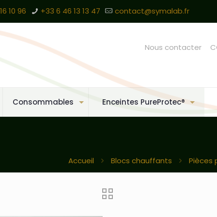
16 10 96
+33 6 46 13 13 47
contact@symalab.fr
Nous contacter
C
Consommables
Enceintes PureProtec®
Accueil
Blocs chauffants
Pièces 