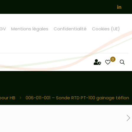
GV
Mentions légales
Confidentialité
Cookies (UE)
0
pour HB
006-011-001 – Sonde RTD PT-100 gainage téflon