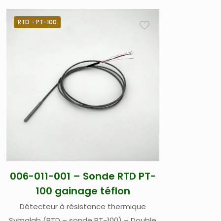
RTD - PT-100
006-011-001 – Sonde RTD PT-
100 gainage téflon
Détecteur à résistance thermique
Symalab (RTD – sonde PT-100) – Double