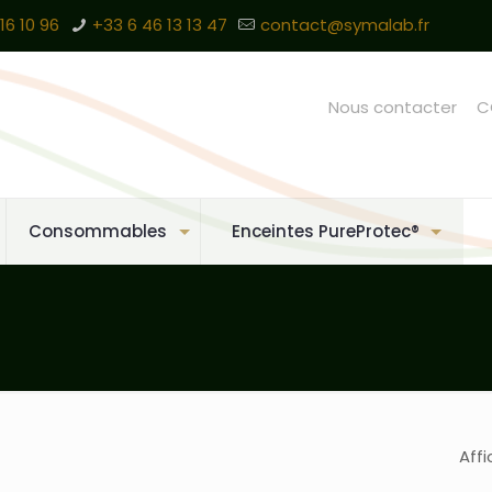
16 10 96
+33 6 46 13 13 47
contact@symalab.fr
Nous contacter
C
Consommables
Enceintes PureProtec®
Affi