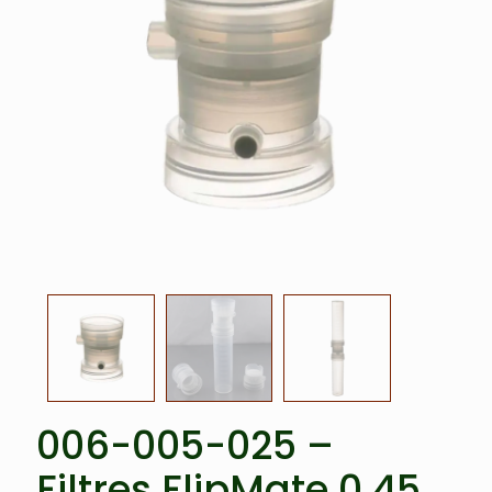
006-005-025 –
Filtres FlipMate 0,45