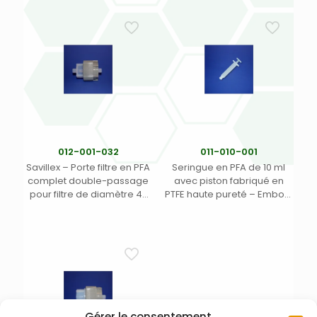
012-001-032
011-010-001
Savillex – Porte filtre en PFA
Seringue en PFA de 10 ml
complet double-passage
avec piston fabriqué en
pour filtre de diamètre 47
PTFE haute pureté – Embout
mm – 2x sortie mâle MNPT
femelle Luer verrouillable –
1/4″ – Jeu de clés 012-001-
Compatible avec porte
002 recommandé pour
filtre 012-001-026 (1)
serrage efficace (1)
Gérer le consentement