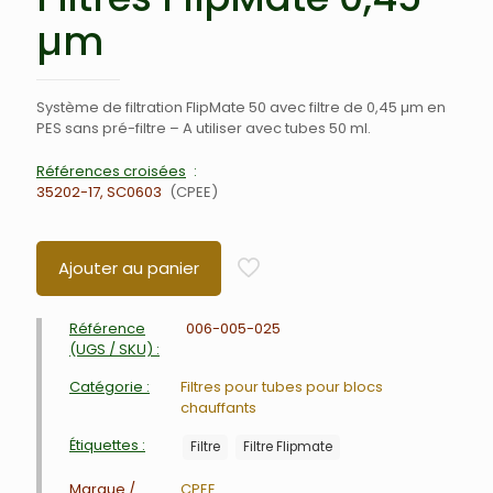
µm
Système de filtration FlipMate 50 avec filtre de 0,45 µm en
PES sans pré-filtre – A utiliser avec tubes 50 ml.
Références croisées
35202-17, SC0603
CPEE
Ajouter au panier
Référence
006-005-025
(UGS / SKU) :
Catégorie :
Filtres pour tubes pour blocs
chauffants
Étiquettes :
Filtre
Filtre Flipmate
Marque /
CPEE