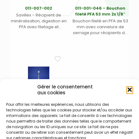
011-007-002
011-001-046 – Bouchon
fileté PFA 53 mm 2x 1/8″
Savillex – Récipient de
minéralisation, digestion en
Bouchon fileté en PFA de 53
PFA avec filetage et
mm avec cannelure de
cannelures de serrage –
serrage pour récipients de
Volume 60 ml – Dim.
minéralisations, digestions
arrondies DE x H (mm) : 60 x
avec 2 ports pour tube DE
66/104 (selon bouchon
1/8″. Clef de serrage 011-
choisi) – Intérieur conique –
001-019 recommandée
Extérieur effilé. Bouchon
pour une facilité
avec cannelures de
d’utilisation.
serrage de 58 mm livré
séparément. (1)
Gérer le consentement
aux cookies
Pour offrir les meilleures expériences, nous utilisons des
technologies telles que les cookies pour stocker et/ou accéder aux
011-009-002
informations des appareils. Le fait de consentir à ces technologies
Fioles jaugées en PFA 25 ml
nous permettra de traiter des données telles que le comportement
CLASS A avec bouchon
de navigation ou les ID uniques sur ce site. Le fait de ne pas
vissable (1)
consentir ou de retirer son consentement peut avoir un effet négatif
sur certaines caractéristiques et fonctions.