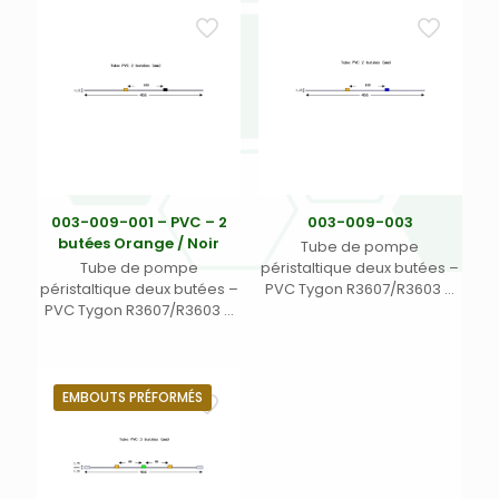
003-009-001 – PVC – 2
003-009-003
butées Orange / Noir
Tube de pompe
Tube de pompe
péristaltique deux butées –
péristaltique deux butées –
PVC Tygon R3607/R3603 –
PVC Tygon R3607/R3603 –
Ecart. 152 mm entre butées
Ecart. 152 mm entre butées
– DI 0,25 mm – orange/bleu
– DI 0,13 mm – orange/noir
(12)
EMBOUTS PRÉFORMÉS