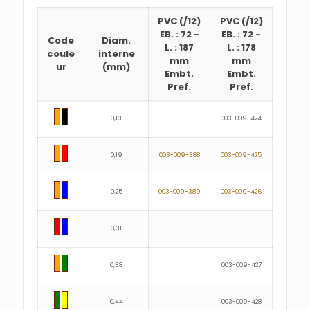
PVC
(/12)
PVC
(/12)
EB. : 72
-
EB. : 72
-
Code
Diam.
L. : 187
L. : 178
coule
interne
mm
mm
ur
(mm)
Embt.
Embt.
Pref.
Pref.
0,13
003-009-424
0,19
003-009-388
003-009-425
0,25
003-009-389
003-009-426
0,31
0,38
003-009-427
0,44
003-009-428