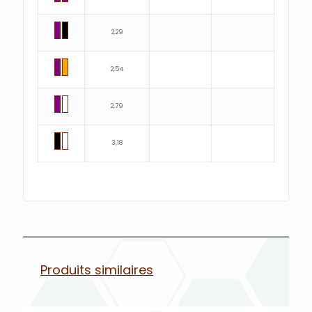
2,29
2,54
2,79
3,18
Produits similaires