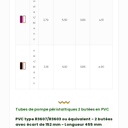
vi
ol
e
t/
2,79
5,50
0,86
4,51
bl
a
n
c
n
oi
r/
bl
3,18
6,00
0,86
4,90
a
n
c
Tubes de pompe péristaltiques 2 butées en PVC
PVC type R3607/R3603 ou équivalent - 2 butées
avec écart de 152 mm - Longueur 455 mm