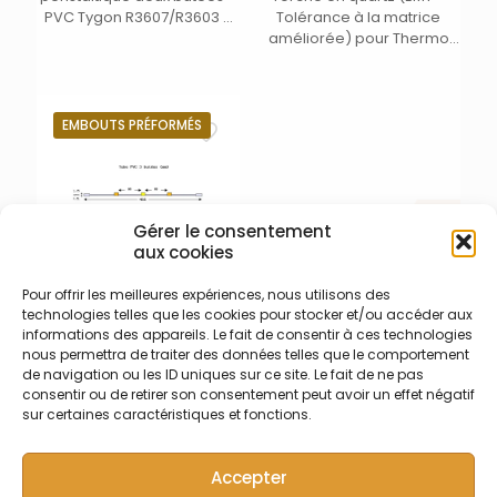
PVC Tygon R3607/R3603 –
Tolérance à la matrice
Ecart. 152 mm entre butées
améliorée) pour Thermo
– DI 0,13 mm – orange/noir
iCAP Pro Axial / Duo
EMBOUTS PRÉFORMÉS
Gérer le consentement
aux cookies
Pour offrir les meilleures expériences, nous utilisons des
technologies telles que les cookies pour stocker et/ou accéder aux
003-009-306
informations des appareils. Le fait de consentir à ces technologies
Tube de pompe
nous permettra de traiter des données telles que le comportement
péristaltique en PVC
de navigation ou les ID uniques sur ce site. Le fait de ne pas
R307/R3603 – 3 butées – 95
consentir ou de retirer son consentement peut avoir un effet négatif
mm entre butées –
sur certaines caractéristiques et fonctions.
embouts préformés – PVC
– Long. 455 mm – DI 0,51
Accepter
mm –