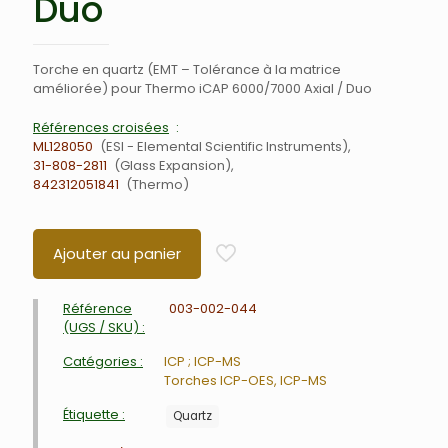
Duo
Torche en quartz (EMT – Tolérance à la matrice
améliorée) pour Thermo iCAP 6000/7000 Axial / Duo
Références croisées
ML128050
ESI - Elemental Scientific Instruments
31-808-2811
Glass Expansion
842312051841
Thermo
Ajouter au panier
Référence
003-002-044
(UGS / SKU) :
Catégories :
ICP ; ICP-MS
Torches ICP-OES, ICP-MS
Étiquette :
Quartz