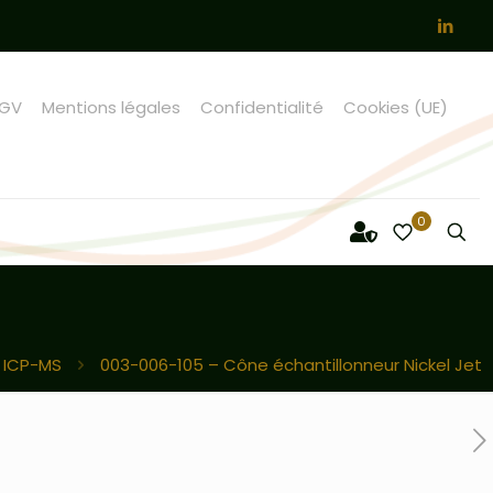
GV
Mentions légales
Confidentialité
Cookies (UE)
0
 ICP-MS
003-006-105 – Cône échantillonneur Nickel Jet