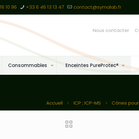
16 10 96
+33 6 46 13 13 47
contact@symalab.fr
Nous contacter
C
Consommables
Enceintes PureProtec®
Accueil
ICP ; ICP-MS
Cônes pour