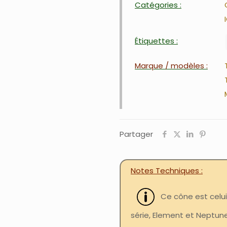
Catégories :
Étiquettes :
Marque / modèles :
Partager
Notes Techniques
Ce cône est celui
série, Element et Neptun