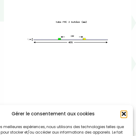
003-009-005
Gérer le consentement aux cookies
Tube de pompe péristaltique deux butées – PVC Tygon
 les meilleures expériences, nous utilisons des technologies telles que
R3607/R3603 – Ecart. 152 mm entre butées – Long. 455
 pour stocker et/ou accéder aux informations des appareils. Le fait