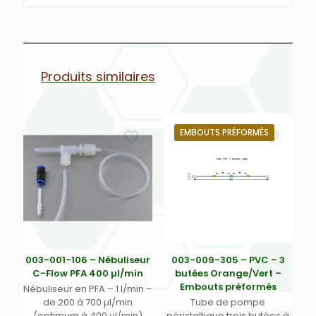
Produits similaires
EMBOUTS PRÉFORMÉS
003-001-106 – Nébuliseur
003-009-305 – PVC – 3
C-Flow PFA 400 µl/min
butées Orange/Vert –
Embouts préformés
Nébuliseur en PFA – 1 l/min –
de 200 à 700 µl/min
Tube de pompe
(optimum à 400 µl/min)
péristaltique trois butées à