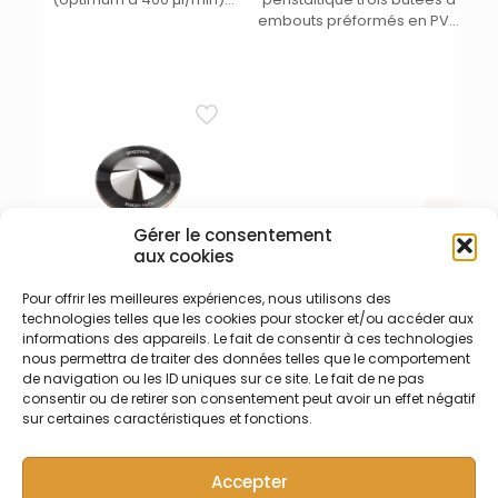
équipé de 80 cm de ligne
embouts préformés en PVC
d’introduction d’échantillon
Tygon R3607/R3603 – Ecart.
(003-017-028) et kit ligne de
95 mm entre butées – DI
gaz (003-017-047)
0,38 mm
orange/vert/orange –
Long. 455 mm
Gérer le consentement
aux cookies
Pour offrir les meilleures expériences, nous utilisons des
003-006-072 – Cône
technologies telles que les cookies pour stocker et/ou accéder aux
échantillonneur Nickel
informations des appareils. Le fait de consentir à ces technologies
Cône échantillonneur
nous permettra de traiter des données telles que le comportement
(sampler) en nickel base
de navigation ou les ID uniques sur ce site. Le fait de ne pas
Cuivre pour Thermo iCAP Q
consentir ou de retirer son consentement peut avoir un effet négatif
et Série X – Certifié selon
sur certaines caractéristiques et fonctions.
l’ASTM en Ni 200 (Nickel
massique non plaqué)
Accepter