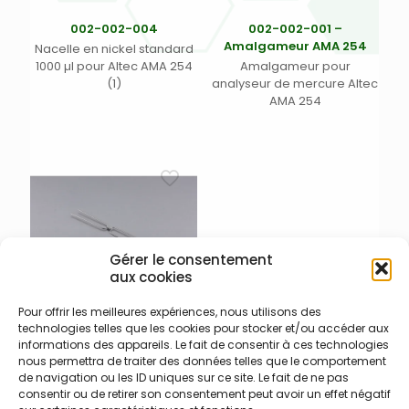
002-002-004
002-002-001 –
Amalgameur AMA 254
Nacelle en nickel standard
1000 µl pour Altec AMA 254
Amalgameur pour
(1)
analyseur de mercure Altec
AMA 254
Gérer le consentement
aux cookies
Pour offrir les meilleures expériences, nous utilisons des
technologies telles que les cookies pour stocker et/ou accéder aux
002-002-008
informations des appareils. Le fait de consentir à ces technologies
Support pour nacelle 500 µl
nous permettra de traiter des données telles que le comportement
pour analyseur de mercure
de navigation ou les ID uniques sur ce site. Le fait de ne pas
Altec AMA 254 (1)
consentir ou de retirer son consentement peut avoir un effet négatif