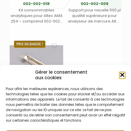
002-002-018
002-002-009
Kit consommables
Support pour nacelle 500 µl
analytiques pour Altec AMA
qualité supérieure pour
254 – comprend 002-002-
analyseur de mercure Altec
001 (amalagme) + 002-
AMA 254 (1)
002-002 (joint amalagme –
cuvette) + 002-002-003
(Tube catalytique) + 002-
PRIX EN BAISSE !
002-012 (Joint porte nacelle
– tube catalytique) + 002-
002-013 (Joint tube
catalytique – amalgame) +
4x 002-002-017 (joint cellule
Gérer le consentement
de mesure) (1)
aux cookies
Pour offrir les meilleures expériences, nous utilisons des
technologies telles que les cookies pour stocker et/ou accéder aux
002-002-011
informations des appareils. Le fait de consentir à ces technologies
Nacelle en nickel 500 µl
nous permettra de traiter des données telles que le comportement
pour Altec AMA 254 qualité
de navigation ou les ID uniques sur ce site. Le fait de ne pas
supérieure (1)
consentir ou de retirer son consentement peut avoir un effet négatif
sur certaines caractéristiques et fonctions.