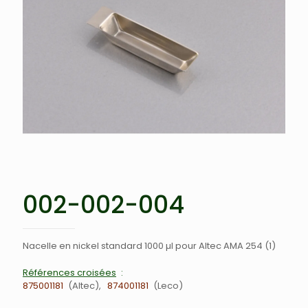
002-002-004
Nacelle en nickel standard 1000 µl pour Altec AMA 254 (1)
Références croisées
875001181
Altec
874001181
Leco