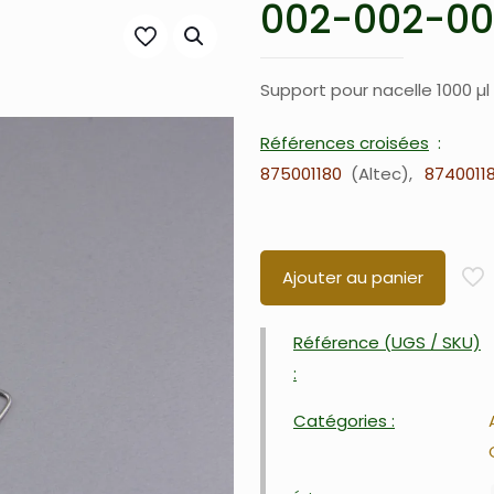
002-002-0
Support pour nacelle 1000 µ
Références croisées
875001180
Altec
8740011
Ajouter au panier
Référence (UGS / SKU)
:
Catégories :