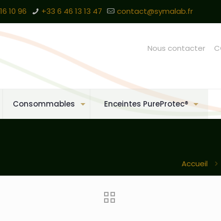
16 10 96
+33 6 46 13 13 47
contact@symalab.fr
Nous contacter
C
Consommables
Enceintes PureProtec®
Accueil