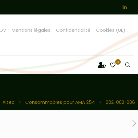
GV
Mentions légales
Confidentialité
Cookies (UE)
0
Altec
Consommables pour AMA 254
002-002-006