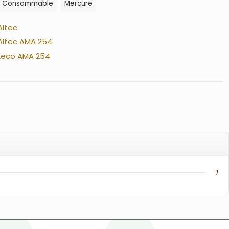
Consommable
Mercure
Altec
Altec AMA 254
Leco AMA 254
1