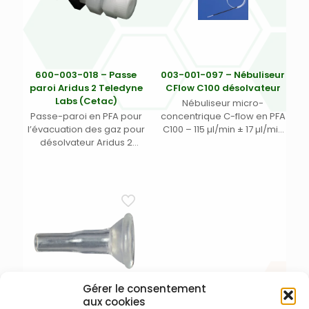
600-003-018 – Passe
003-001-097 – Nébuliseur
paroi Aridus 2 Teledyne
CFlow C100 désolvateur
Labs (Cetac)
Nébuliseur micro-
Passe-paroi en PFA pour
concentrique C-flow en PFA
l’évacuation des gaz pour
C100 – 115 µl/min ± 17 µl/min
désolvateur Aridus 2
avec aiguille de
Teledyne Labs (Cetac)
prélèvement DE 3,2 mm
pour passeur CETAC ASX
110/112 et ligne de
prélèvement de 750 mm. –
Testé à 110°C pour CETAC
Aridus, ESI Apex ou Nu
Instruments DSN-100
Gérer le consentement
aux cookies