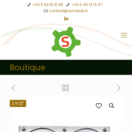
+33 5 59 16 10 96
+33 6 46 13 13 47
contact@symalab.fr
Boutique
2 X 1,2"