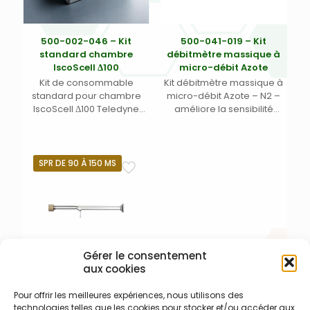
500-002-046 – Kit
500-041-019 – Kit
standard chambre
débitmètre massique à
IscoScell Δ100
micro-débit Azote
Kit de consommable
Kit débitmètre massique à
standard pour chambre
micro-débit Azote – N2 –
IscoScell Δ100 Teledyne
améliore la sensibilité
Photon Machines :
après la cellule d’ablation –
comprend la référence
pour ablation laser Iridia
500-002-042 ainsi que 5 Ft
Teledyne Photon Machines
(1,524 m) Tube Peek haute
SPR DE 90 À 150 MS
pression et 2 raccords sans
bride à fond plat
Gérer le consentement
aux cookies
500-002-040 – Chambre
Pour offrir les meilleures expériences, nous utilisons des
de mélange non
technologies telles que les cookies pour stocker et/ou accéder aux