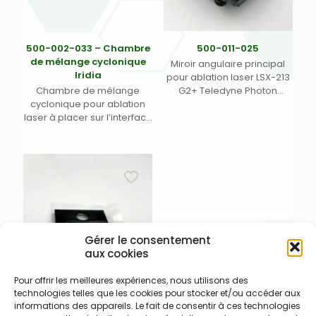
500-002-033 – Chambre
500-011-025
de mélange cyclonique
Miroir angulaire principal
Iridia
pour ablation laser LSX-213
Chambre de mélange
G2+ Teledyne Photon
cyclonique pour ablation
Machines (1)
laser à placer sur l’interface
laser vers ICP. Cette
chambre permet de lisser
l’impulsion laser de 900
jusqu’à 2500 ms.
Gérer le consentement
aux cookies
Pour offrir les meilleures expériences, nous utilisons des
technologies telles que les cookies pour stocker et/ou accéder aux
500-011-031
informations des appareils. Le fait de consentir à ces technologies