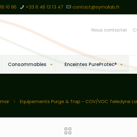
16 10 96
+33 6 46 13 13 47
contact@symalab.fr
Nous contacter
C
Consommables
Enceintes PureProtec®
kmar
Equipements Purge & Trap - COV/VOC Teledyne La