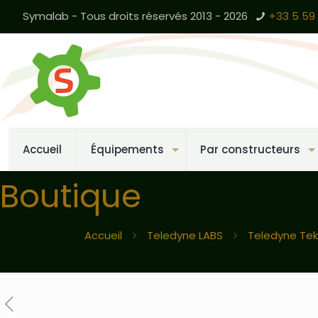
Symalab - Tous droits réservés 2013 - 2026
+33 5 59 
Accueil
Équipements
Par constructeurs
Boutique
Accueil
Teledyne LABS
Teledyne Te