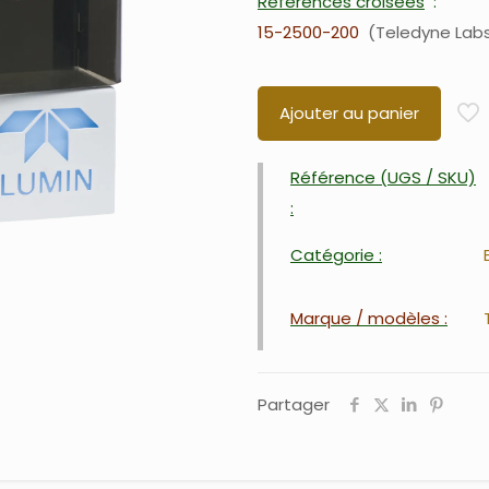
Références croisées
15-2500-200
Teledyne Lab
Ajouter au panier
Référence (UGS / SKU)
:
Catégorie :
Marque / modèles :
Partager