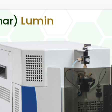
Lumin
mar)