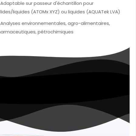
Adaptable sur passeur d'échantillon pour
lides/liquides (ATOMx XYZ) ou liquides (AQUATek LVA)
Analyses environnementales, agro-alimentaires,
armaceutiques, pétrochimiques