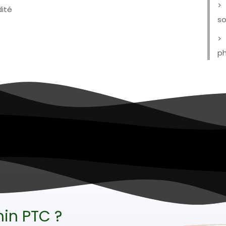
dité
so
ph
in PTC ?