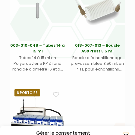
003-010-048 – Tubes 14 à
018-007-013 – Boucle
15 ml
ASXPress 3,5 ml
Tubes 14 à 15 ml en
Boucle d’échantillonnage
Polypropylène PP à fond
pré-assemblée 3,50 mL en
rond de diamètre 16 et de
PTFE pour échantillons
longueur 100 mm
aqueux pour vanne DSA-7
et vanne ASXpress
Teledyne Labs (Cetac)
8 PORTOIRS
Gérer le consentement