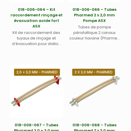
018-006-064 – Kit
018-006-066 – Tubes
raccordement rinçage et
Pharmed 2 x 2,0 mm
évacuation acide fort
Pompe ASX
ASX
Tubes de pompe
Kit de raccordement des
péristaltique 2 canaux
tuyaux de rinçage et
couleur havane (Pharmed
d’évacuation pour station
ou équivalent) avec deux
de rinçage – Matière Tygon
taquets noirs de
2375 – Comprends 2
positionnement – Pour
connecteurs 1/8″ x 3/16″ en
échantillons biologiques,
PVDF + 1,8 m de tube drain
pharmaceutiques,
DI 4,8 mm (3/16″) + 2,1 m de
alimentaires, boissons –
2,0 + 3,0 MM - PHARMED
2 X 3,0 MM - PHARMED
tube de rinçage DI 3,2 mm
Diamètres internes 2 x 2,0
(1/8″) – Pour passeurs
mm – Pour passeur
automatiques ASX-280,
automatique Teledyne Labs
ASX-560, XLR-860 Teledyne
(Cetac) ASX-280, ASX-560
Labs (Cetac)
et XLR-860
018-006-067 – Tubes
018-006-068 – Tubes
Pharmed 2,0 + 3,0 mm
Pharmed 2 x 3,0 mm