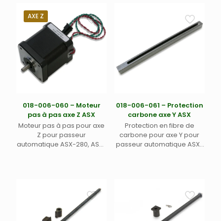
AXE Z
018-006-060 – Moteur
018-006-061 – Protection
pas à pas axe Z ASX
carbone axe Y ASX
Moteur pas à pas pour axe
Protection en fibre de
Z pour passeur
carbone pour axe Y pour
automatique ASX-280, ASX-
passeur automatique ASX-
560 et XLR-860 Teledyne
280, ASX-560 et XLR-860
Labs (Cetac)
Teledyne Labs (Cetac)