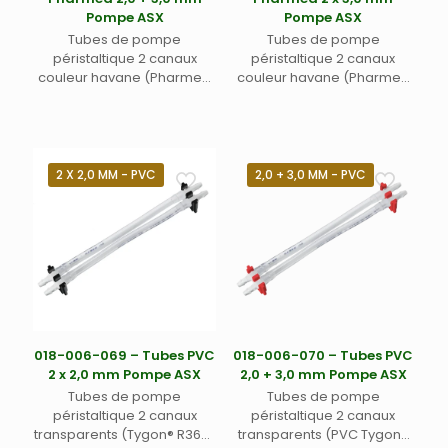
Pompe ASX
Pompe ASX
Tubes de pompe
Tubes de pompe
péristaltique 2 canaux
péristaltique 2 canaux
couleur havane (Pharmed
couleur havane (Pharmed
ou équivalent) avec deux
ou équivalent) avec
taquets rouges de
taquets blancs de
positionnement – Pour
positionnement – Pour
échantillons biologiques,
échantillons biologiques,
pharmaceutiques,
pharmaceutiques,
2 X 2,0 MM - PVC
2,0 + 3,0 MM - PVC
alimentaires, boissons –
alimentaires, boissons –
Diamètres internes 2,0 + 3,0
Diamètres internes 2 x 3,0
mm – Pour passeur
mm – Pour passeur
automatique Teledyne Labs
automatique Teledyne
(Cetac) ASX-280, ASX-560
CETAC ASX-280, ASX-560 et
et XLR-860
XLR-860
018-006-069 – Tubes PVC
018-006-070 – Tubes PVC
2 x 2,0 mm Pompe ASX
2,0 + 3,0 mm Pompe ASX
Tubes de pompe
Tubes de pompe
péristaltique 2 canaux
péristaltique 2 canaux
transparents (Tygon® R3607
transparents (PVC Tygon®