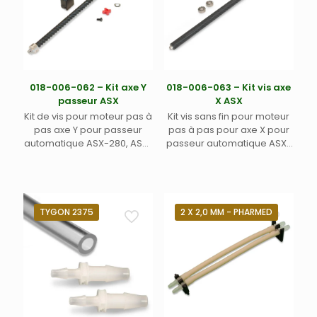
018-006-062 – Kit axe Y
018-006-063 – Kit vis axe
passeur ASX
X ASX
Kit de vis pour moteur pas à
Kit vis sans fin pour moteur
pas axe Y pour passeur
pas à pas pour axe X pour
automatique ASX-280, ASX-
passeur automatique ASX-
560, XLR-860 Teledyne Labs
560 et XLR-860 Teledyne
(Cetac)
Labs (Cetac)
TYGON 2375
2 X 2,0 MM - PHARMED