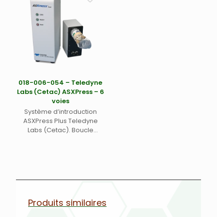
018-006-054 – Teledyne
Labs (Cetac) ASXPress – 6
voies
Système d’introduction
ASXPress Plus Teledyne
Labs (Cetac). Boucle
d’échantillonnage rapide
permettant de gagner
jusqu’à 65% du temps
d’introduction (entre 35 –
50% de temps gagnés en
conditions normales) –
Compatible tout passeur
Produits similaires
automatique ASX-260, ASX-
280, ASX-520, ASX-560, XLR-