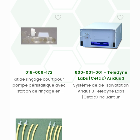
860 (1)
018-006-172
600-001-001 – Teledyne
Labs (Cetac) Aridus 3
Kit de rinçage court pour
pompe péristaltique avec
Système de dé-solvatation
station de rinçage en
Aridus 3 Teledyne Labs
polypropylène – pour
(Cetac) incluant un
passeur automatique ASX
nébuliseur en PFA et un kit
112FR Teledyne Labs
d’interfaçage pour ICP-MS
(Cetac). (1)