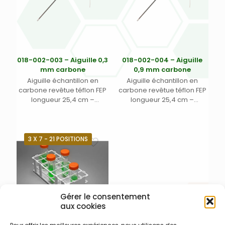
018-002-003 – Aiguille 0,3
018-002-004 – Aiguille
mm carbone
0,9 mm carbone
Aiguille échantillon en
Aiguille échantillon en
carbone revêtue téflon FEP
carbone revêtue téflon FEP
longueur 25,4 cm –
longueur 25,4 cm –
Diamètre interne 0,3 mm –
Diamètre interne 0,9 mm –
code couleur 1 bande noire
code couleur 1 bande jaune
– tuyau d’échantillon en PFA
– tuyau d’échantillon en PFA
longueur 2,74 m – pour
longueur 2,74 m – pour
3 X 7 - 21 POSITIONS
passeurs automatiques
passeurs automatiques
Teledyne Labs (Cetac)
Teledyne Cetac toutes
toutes versions – prévoir kit
versions – prévoir kit de
de connexion 018-002-009
connexion 018-002-009 si
si nécessaire
nécessaire
Gérer le consentement
aux cookies