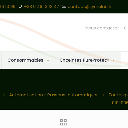
16 10 96
+33 6 46 13 13 47
contact@symalab.fr
Nous contacter
C
Consommables
Enceintes PureProtec®
Automatisation - Passeurs automatiques
Toutes p
018-006