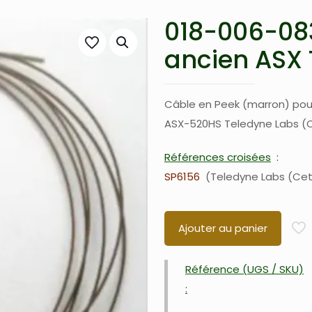
018-006-083
ancien ASX 
Câble en Peek (marron) pou
ASX-520HS Teledyne Labs (
Références croisées
SP6156
Teledyne Labs (Ce
Ajouter au panier
Référence (UGS / SKU)
: