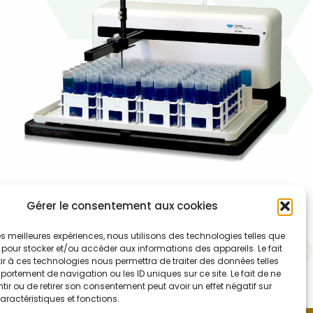
018-001-001 – Passeur 4 portoirs ASX-
Gérer le consentement aux cookies
560 Teledyne Labs (Cetac)
 les meilleures expériences, nous utilisons des technologies telles que
Passeur d’échantillons Teledyne LABS (cetac) ASX-560
 pour stocker et/ou accéder aux informations des appareils. Le fait
r à ces technologies nous permettra de traiter des données telles
pilotable en coordonnées X-Y-Z ; Dimensions (L x p x h
ortement de navigation ou les ID uniques sur ce site. Le fait de ne
mm) 580 x 550 x 620 – 2 ports séries – 1 port USB – 100-
ir ou de retirer son consentement peut avoir un effet négatif sur
aractéristiques et fonctions.
240 VAC ; 47-63 Hz ; 1,9 A – Livré avec aiguilles de