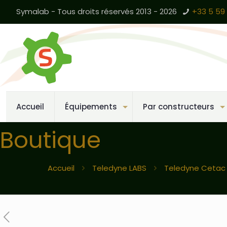
Symalab - Tous droits réservés 2013 - 2026
+33 5 59 
Accueil
Équipements
Par constructeurs
Boutique
Accueil
Teledyne LABS
Teledyne Cetac