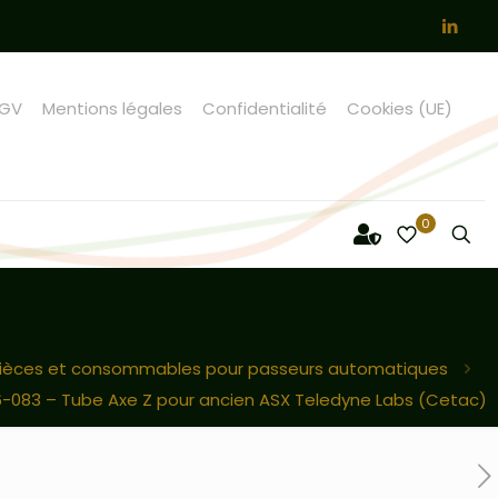
GV
Mentions légales
Confidentialité
Cookies (UE)
0
ièces et consommables pour passeurs automatiques
-083 – Tube Axe Z pour ancien ASX Teledyne Labs (Cetac)