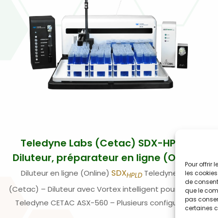
Teledyne Labs (Cetac) SDX-HPLD –
Diluteur, préparateur en ligne (Online)
Pour offrir
SDX
Diluteur en ligne (Online)
Teledyne Labs
les cookies
HPLD
de consenti
(Cetac) – Diluteur avec Vortex intelligent pour passeur
que le comp
pas consent
Teledyne CETAC ASX-560 – Plusieurs configurations
certaines c
possibles.