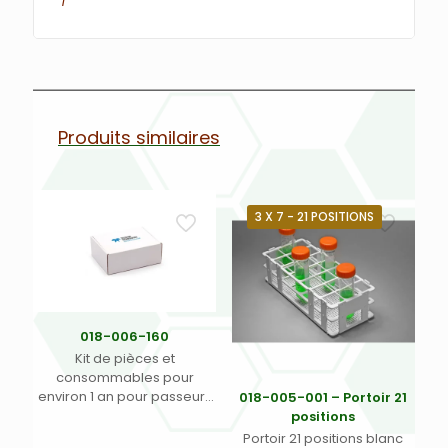
1
Produits similaires
3 X 7 - 21 POSITIONS
018-006-160
Kit de pièces et
consommables pour
environ 1 an pour passeurs
018-005-001 – Portoir 21
automatiques OIL-7400,
positions
OIL-7600 Teledyne Labs
Portoir 21 positions blanc