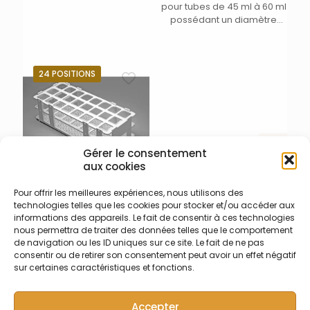
(Cetac) – Comprend :
pour tubes de 45 ml à 60 ml
Aiguille d’échantillonnage
possédant un diamètre
en fibre de carbon de DI
entre 25 et 30,5 mm
0,5mm, Aiguille échantillon
en Inox avec embout avec
grille filtrante, tubes de
24 POSITIONS
pompe péristaltique
équivalent PharMed et
tubes équivalent Viton (1
tube à un canal de 3,2mm,
2 tubes à un canal de
2,0mm, 1 tube à 2 canaux de
Gérer le consentement
3,0mm, de chaque), tube
aux cookies
en superthane à DI 1/8″ de
longueur 7,2m, 3 palettes
Pour offrir les meilleures expériences, nous utilisons des
018-005-014 – Portoir 24
agitatrices, 4 raccords
technologies telles que les cookies pour stocker et/ou accéder aux
positions
cannelés Kynar (1)
informations des appareils. Le fait de consentir à ces technologies
Portoir 24 positions blanc
nous permettra de traiter des données telles que le comportement
pour tubes de 30 ml
de navigation ou les ID uniques sur ce site. Le fait de ne pas
possédant un diamètre
consentir ou de retirer son consentement peut avoir un effet négatif
entre 20 et 25 mm (1)
sur certaines caractéristiques et fonctions.
Accepter