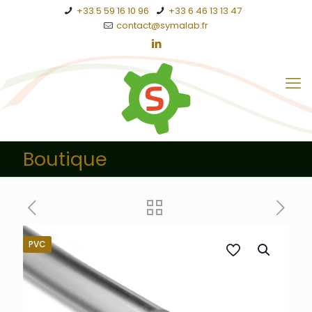
+33 5 59 16 10 96
+33 6 46 13 13 47
contact@symalab.fr
Boutique
PVC