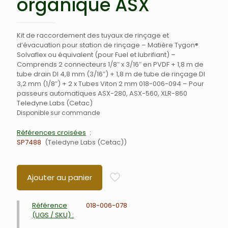
organique ASX
Kit de raccordement des tuyaux de rinçage et
d’évacuation pour station de rinçage – Matière Tygon®
Solvaflex ou équivalent (pour Fuel et lubrifiant) –
Comprends 2 connecteurs 1/8″ x 3/16″ en PVDF + 1,8 m de
tube drain DI 4,8 mm (3/16″) + 1,8 m de tube de rinçage DI
3,2 mm (1/8″) + 2 x Tubes Viton 2 mm 018-006-094 – Pour
passeurs automatiques ASX-280, ASX-560, XLR-860
Teledyne Labs (Cetac)
Disponible sur commande
Références croisées
SP7488
Teledyne Labs (Cetac)
Ajouter au panier
Référence
018-006-078
(UGS / SKU) :