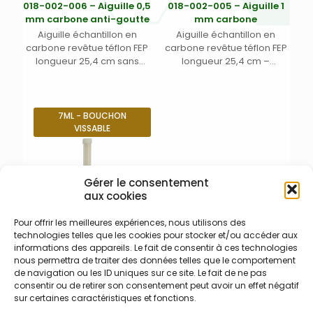
018-002-006 – Aiguille 0,5
018-002-005 – Aiguille 1
mm carbone anti-goutte
mm carbone
Aiguille échantillon en
Aiguille échantillon en
carbone revêtue téflon FEP
carbone revêtue téflon FEP
longueur 25,4 cm sans
longueur 25,4 cm –
embout d’égouttement –
Diamètre interne 1,0 mm –
Diamètre interne 0,5 mm –
code couleur 2 bandes
code couleur 1 bande bleue
bleues – tuyau d’échantillon
– tuyau d’échantillon en PFA
en PFA longueur 2,74 m –
7ML - BOUCHON
longueur 2,74 m – pour
pour passeurs
VISSABLE
passeurs automatiques
automatiques Teledyne
Teledyne Cetac toutes
Cetac toutes versions –
versions – prévoir kit de
prévoir kit de connexion
connexion 018-002-009 si
018-002-009 si nécessaire
Gérer le consentement
nécessaire
aux cookies
Pour offrir les meilleures expériences, nous utilisons des
technologies telles que les cookies pour stocker et/ou accéder aux
003-010-096 – Tubes 7 ml
informations des appareils. Le fait de consentir à ces technologies
Tubes 7 ml en
nous permettra de traiter des données telles que le comportement
polypropylène PP à fond
de navigation ou les ID uniques sur ce site. Le fait de ne pas
plat avec bouchon (DxH
consentir ou de retirer son consentement peut avoir un effet négatif
mm) 13×82 mm – Pour ASX-
sur certaines caractéristiques et fonctions.
112FR, ASX-110FR, XLR-8, ASX-