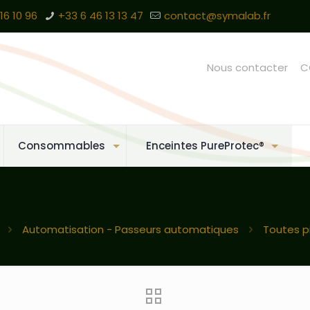
16 10 96
+33 6 46 13 13 47
contact@symalab.fr
Nous contacter
C
Consommables
Enceintes PureProtec®
Automatisation - Passeurs automatiques
Toutes p