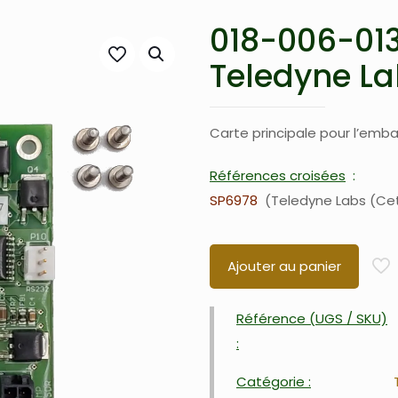
018-006-013
Teledyne La
Carte principale pour l’emb
Références croisées
SP6978
Teledyne Labs (Ce
Ajouter au panier
Référence (UGS / SKU)
:
Catégorie :