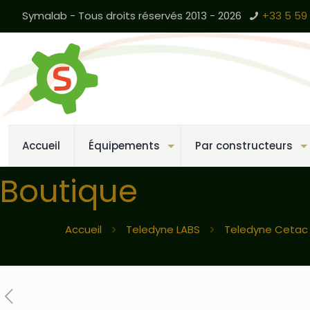
Symalab - Tous droits réservés 2013 - 2026
+33 5 59 
Accueil
Équipements
Par constructeurs
Boutique
Accueil
Teledyne LABS
Teledyne Cetac