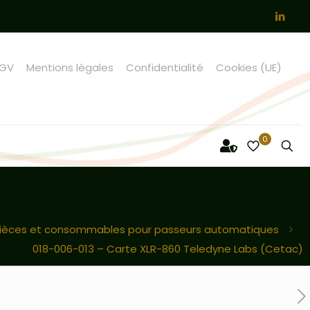
GV
Mentions légales
Confidentialité
Cookies (UE)
0
ièces et consommables pour passeurs automatiques
018-006-013 – Carte XLR-860 Teledyne Labs (Cetac)