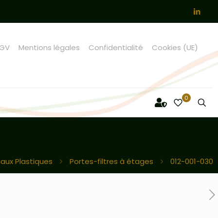
GV
Mentions légales
Confidentialité
Cookies (UE)
0
iaux Plastiques
Portes-filtres à étages
012-001-030