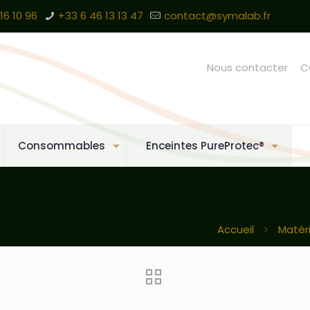
16 10 96
+33 6 46 13 13 47
contact@symalab.fr
Nous contacter
C
Consommables
Enceintes PureProtec®
Accueil
Matér