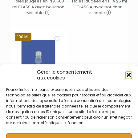
Fioles jaugées en PFA 500
Fioles jaugées en PFA 25 ml
ml CLASS A avec bouchon
CLASS A avec bouchon
vissable (1)
vissable (1)
100 ML
Gérer le consentement
aux cookies
Pour offrir les meilleures expériences, nous utilisons des
011-003-023 – Bouteille
technologies telles que les cookies pour stocker et/ou accéder aux
100 ml PFA
informations des appareils. Le fait de consentir à ces technologies
Flacon en PFA – capacité
nous permettra de traiter des données telles que le comportement
100 ml avec système de
de navigation ou les ID uniques sur ce site. Le fait de ne pas
fermeture GL45. Livré avec
consentir ou de retirer son consentement peut avoir un effet négatif
bouchon 011-003-013
sur certaines caractéristiques et fonctions.