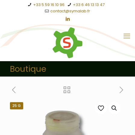
+33 5 59 16 10 96
+33 6 46 13 13 47
contact@symalab.fr
Boutique
25 G