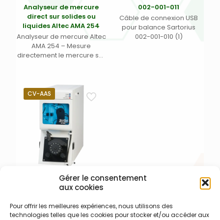
Analyseur de mercure
002-001-011
direct sur solides ou
Câble de connexion USB
liquides Altec AMA 254
pour balance Sartorius
Analyseur de mercure Altec
002-001-010 (1)
AMA 254 – Mesure
directement le mercure sur
échantillons liquides ou
solides – Accumulation
possible du mercure
jusqu’à 10 fois sur
CV-AAS
amalgame d’or – Détection
des surdosages mercure et
nettoyage intégrés –
Temps analytique moyen 5
à 7 min – connexion
balance avec protocoles
Sartorius intégrée – liaison
avec passeur
d’échantillons solides ASS
Gérer le consentement
Analyseur de mercure par
254 ou liquides ALS 254
aux cookies
CV-AAS pour liquides
intégrée – Deux
QuickTrace M-7600
configurations possibles
Pour offrir les meilleures expériences, nous utilisons des
Teledyne Labs (Leeman
selon limites de et gamme
technologies telles que les cookies pour stocker et/ou accéder aux