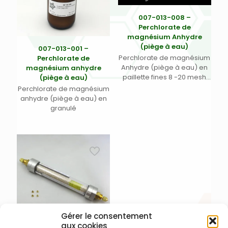
007-013-008 –
Perchlorate de
magnésium Anhydre
(piège à eau)
007-013-001 –
Perchlorate de magnésium
Perchlorate de
Anhydre (piège à eau) en
magnésium anhydre
paillette fines 8 -20 mesh
(piège à eau)
(0,85 – 2,4 mm)
Perchlorate de magnésium
anhydre (piège à eau) en
granulé
Gérer le consentement
aux cookies