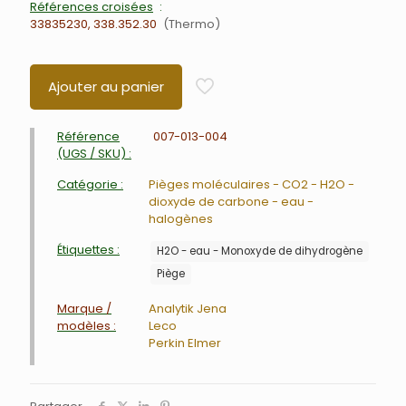
Références croisées
33835230, 338.352.30
Thermo
Ajouter au panier
Référence
007-013-004
(UGS / SKU) :
Catégorie :
Pièges moléculaires - CO2 - H2O -
dioxyde de carbone - eau -
halogènes
Étiquettes :
H2O - eau - Monoxyde de dihydrogène
Piège
Marque /
Analytik Jena
modèles :
Leco
Perkin Elmer