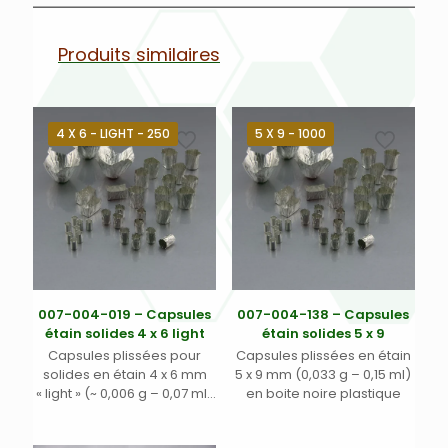
Produits similaires
4 X 6 - LIGHT - 250
5 X 9 - 1000
007-004-019 – Capsules
007-004-138 – Capsules
étain solides 4 x 6 light
étain solides 5 x 9
Capsules plissées pour
Capsules plissées en étain
solides en étain 4 x 6 mm
5 x 9 mm (0,033 g – 0,15 ml)
« light » (~ 0,006 g – 0,07 ml)
en boite noire plastique
livrée en boite noire avec
couvercle transparent.