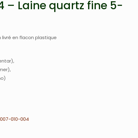
 – Laine quartz fine 5-
 livré en flacon plastique
entar
lmer
mo
007-010-004