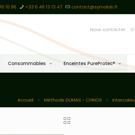
16 10 96
+33 6 46 13 13 47
contact@symalab.fr
Nous contacter
C
Consommables
Enceintes PureProtec®
Accueil
Méthode DUMAS - CHNOS
Intercale