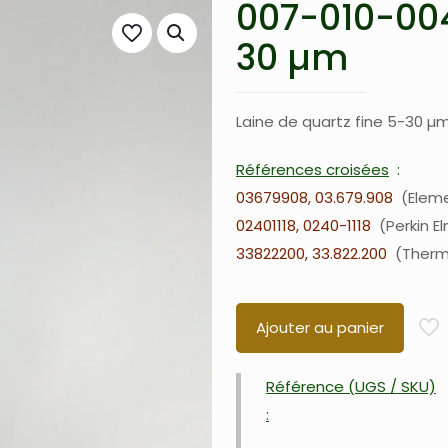
007-010-004
30 µm
Laine de quartz fine 5-30 µm
Références croisées
03679908, 03.679.908
Elem
02401118, 0240-1118
Perkin E
33822200, 33.822.200
Ther
Ajouter au panier
Référence (UGS / SKU)
: