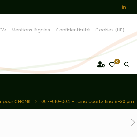
GV
Mentions légales
Confidentialité
Cookies (UE)
0
ur pour CHONS
007-010-004 – Laine quartz fine 5-30 µm